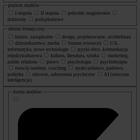
poziom studiów:
I stopnia
II stopnia
jednolite magisterskie
doktoraty
podyplomowe
obszar tematyczny:
biznes, zarządzanie
design, projektowanie, architektura
dziennikarstwo, media
human resources
UX,
informatyka, nowe technologie
języki obce, komunikacja
międzykulturowa
kultura, literatura, sztuka
marketing,
public relations
prawo
psychologia
psychoterapia
rozwój osobisty, coaching
społeczeństwo, państwo,
polityka
zdrowie, zaburzenia psychiczne
AI (sztuczna
inteligencja)
dodatkowe
forma studiów:
informacje
o
studiach