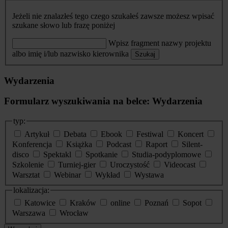
Jeżeli nie znalazłeś tego czego szukałeś zawsze możesz wpisać
szukane słowo lub frazę poniżej
Wpisz fragment nazwy projektu
albo imię i/lub nazwisko kierownika
Szukaj
Wydarzenia
Formularz wyszukiwania na belce: Wydarzenia
typ:
Artykuł
Debata
Ebook
Festiwal
Koncert
Konferencja
Książka
Podcast
Raport
Silent-
disco
Spektakl
Spotkanie
Studia-podyplomowe
Szkolenie
Turniej-gier
Uroczystość
Videocast
Warsztat
Webinar
Wykład
Wystawa
lokalizacja:
Katowice
Kraków
online
Poznań
Sopot
Warszawa
Wrocław