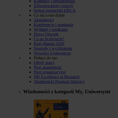
Kampusy i infrastruktura
Zrównoważony rozwój
Sojusz europejski ERUA
Co się u nas dzieje
Aktualności
Konferencje i seminaria
Wykłady i spotkania
Drzwi Otwarte
Co po licencjacie?
Kurs Matura 2026
Nagrody i wyróżnienia
Nowości wydawnicze
Dołącz do nas
Oferty pracy
Pion akademicki
Pion organizacyjny
HR Excellence in Research
Akademicki Program Stażowy
Wiadomości z kategorii
My, Uniwersytet