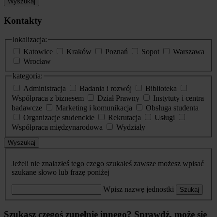
Wyszukaj
Kontakty
lokalizacja:
Katowice
Kraków
Poznań
Sopot
Warszawa
Wrocław
kategoria:
Administracja
Badania i rozwój
Biblioteka
Współpraca z biznesem
Dział Prawny
Instytuty i centra
badawcze
Marketing i komunikacja
Obsługa studenta
Organizacje studenckie
Rekrutacja
Usługi
Współpraca międzynarodowa
Wydziały
Wyszukaj
Jeżeli nie znalazłeś tego czego szukałeś zawsze możesz wpisać
szukane słowo lub frazę poniżej
Wpisz nazwę jednostki
Szukaj
Szukasz czegoś zupełnie innego? Sprawdź, może się