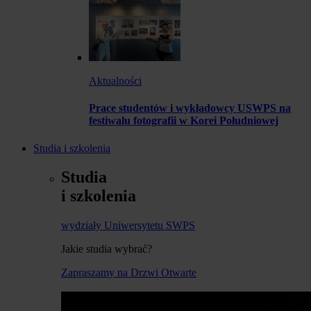
Aktualności
Prace studentów i wykładowcy USWPS na
festiwalu fotografii w Korei Południowej
Studia i szkolenia
Studia
i szkolenia
wydziały Uniwersytetu SWPS
Jakie studia wybrać?
Zapraszamy na Drzwi Otwarte