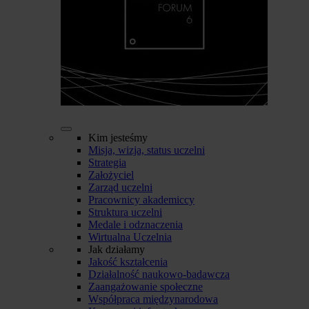
Kim jesteśmy
Misja, wizja, status uczelni
Strategia
Założyciel
Zarząd uczelni
Pracownicy akademiccy
Struktura uczelni
Medale i odznaczenia
Wirtualna Uczelnia
Jak działamy
Jakość kształcenia
Działalność naukowo-badawcza
Zaangażowanie społeczne
Współpraca międzynarodowa