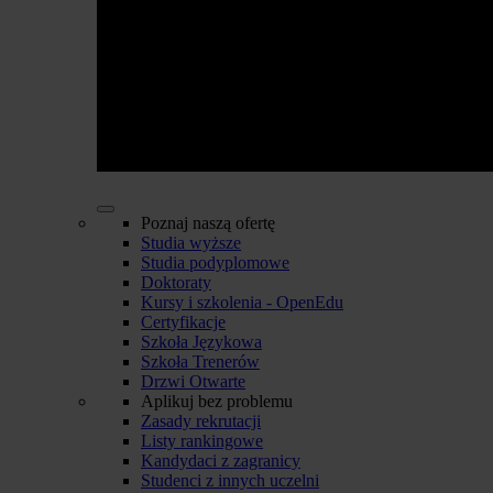
Poznaj naszą ofertę
Studia wyższe
Studia podyplomowe
Doktoraty
Kursy i szkolenia - OpenEdu
Certyfikacje
Szkoła Językowa
Szkoła Trenerów
Drzwi Otwarte
Aplikuj bez problemu
Zasady rekrutacji
Listy rankingowe
Kandydaci z zagranicy
Studenci z innych uczelni