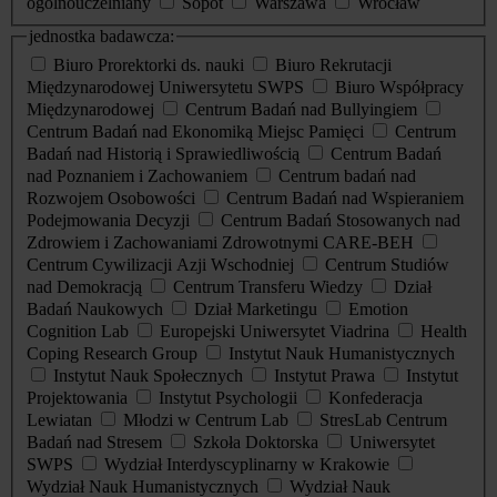
ogólnouczelniany
Sopot
Warszawa
Wrocław
jednostka badawcza:
Biuro Prorektorki ds. nauki
Biuro Rekrutacji
Międzynarodowej Uniwersytetu SWPS
Biuro Współpracy
Międzynarodowej
Centrum Badań nad Bullyingiem
Centrum Badań nad Ekonomiką Miejsc Pamięci
Centrum
Badań nad Historią i Sprawiedliwością
Centrum Badań
nad Poznaniem i Zachowaniem
Centrum badań nad
Rozwojem Osobowości
Centrum Badań nad Wspieraniem
Podejmowania Decyzji
Centrum Badań Stosowanych nad
Zdrowiem i Zachowaniami Zdrowotnymi CARE-BEH
Centrum Cywilizacji Azji Wschodniej
Centrum Studiów
nad Demokracją
Centrum Transferu Wiedzy
Dział
Badań Naukowych
Dział Marketingu
Emotion
Cognition Lab
Europejski Uniwersytet Viadrina
Health
Coping Research Group
Instytut Nauk Humanistycznych
Instytut Nauk Społecznych
Instytut Prawa
Instytut
Projektowania
Instytut Psychologii
Konfederacja
Lewiatan
Młodzi w Centrum Lab
StresLab Centrum
Badań nad Stresem
Szkoła Doktorska
Uniwersytet
SWPS
Wydział Interdyscyplinarny w Krakowie
Wydział Nauk Humanistycznych
Wydział Nauk