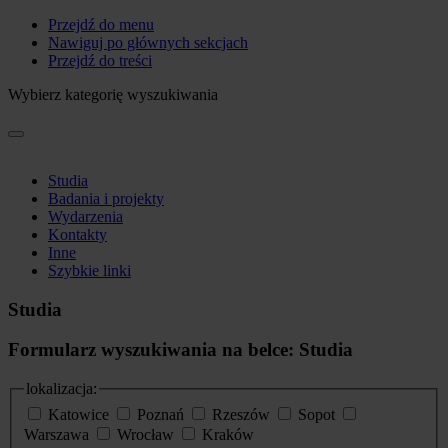
Przejdź do menu
Nawiguj po głównych sekcjach
Przejdź do treści
Wybierz kategorię wyszukiwania
Studia
Badania i projekty
Wydarzenia
Kontakty
Inne
Szybkie linki
Studia
Formularz wyszukiwania na belce: Studia
lokalizacja:
Katowice
Poznań
Rzeszów
Sopot
Warszawa
Wrocław
Kraków