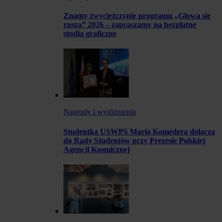
Znamy zwyciężczynie programu „Głowa się
rusza” 2026 – zapraszamy na bezpłatne
studia graficzne
Nagrody i wyróżnienia
Studentka USWPS Maria Komędera dołącza
do Rady Studentów przy Prezesie Polskiej
Agencji Kosmicznej