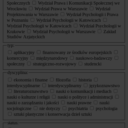
Społecznych
Wydział Prawa i Komunikacji Społecznej we
Wrocławiu
Wydział Prawa w Warszawie
Wydział
Projektowania w Warszawie
Wydział Psychologii i Prawa
w Poznaniu
Wydział Psychologii w Katowicach
Wydział Psychologii w Katowicach
Wydział Psychologii w
Krakowie
Wydział Psychologii w Warszawie
Zakład
Studiów Azjatyckich
typ:
aplikacyjny
finansowany ze środków europejskich
komercyjny
międzynarodowy
naukowo-badawczy
społeczny
strategiczno-rozwojowy
studencki
dyscyplina:
ekonomia i finanse
filozofia
historia
interdyscyplinarne
interdyscyplinarny
językoznawstwo
literaturoznawstwo
nauki o komunikacji i mediach
nauki o kulturze i religii
nauki o polityce i administracji
nauki o zarządzaniu i jakości
nauki prawne
nauki
socjologiczne
nie dotyczy
psychiatria
psychologia
sztuki plastyczne i konserwacja dzieł sztuki
status: