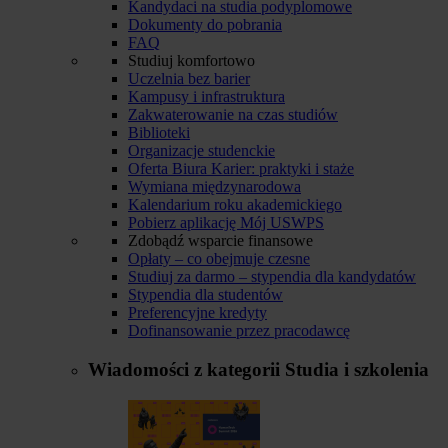
Kandydaci na studia podyplomowe
Dokumenty do pobrania
FAQ
Studiuj komfortowo
Uczelnia bez barier
Kampusy i infrastruktura
Zakwaterowanie na czas studiów
Biblioteki
Organizacje studenckie
Oferta Biura Karier: praktyki i staże
Wymiana międzynarodowa
Kalendarium roku akademickiego
Pobierz aplikację Mój USWPS
Zdobądź wsparcie finansowe
Opłaty – co obejmuje czesne
Studiuj za darmo – stypendia dla kandydatów
Stypendia dla studentów
Preferencyjne kredyty
Dofinansowanie przez pracodawcę
Wiadomości z kategorii
Studia i szkolenia