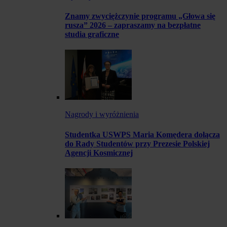
Znamy zwyciężczynie programu „Głowa się
rusza” 2026 – zapraszamy na bezpłatne
studia graficzne
Nagrody i wyróżnienia
Studentka USWPS Maria Komędera dołącza
do Rady Studentów przy Prezesie Polskiej
Agencji Kosmicznej