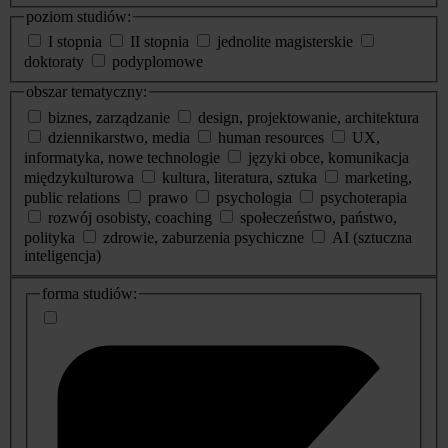
poziom studiów:
I stopnia
II stopnia
jednolite magisterskie
doktoraty
podyplomowe
obszar tematyczny:
biznes, zarządzanie
design, projektowanie, architektura
dziennikarstwo, media
human resources
UX,
informatyka, nowe technologie
języki obce, komunikacja
międzykulturowa
kultura, literatura, sztuka
marketing,
public relations
prawo
psychologia
psychoterapia
rozwój osobisty, coaching
społeczeństwo, państwo,
polityka
zdrowie, zaburzenia psychiczne
AI (sztuczna
inteligencja)
dodatkowe
forma studiów:
informacje
o
studiach