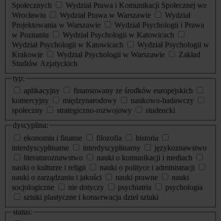
Społecznych
Wydział Prawa i Komunikacji Społecznej we
Wrocławiu
Wydział Prawa w Warszawie
Wydział
Projektowania w Warszawie
Wydział Psychologii i Prawa
w Poznaniu
Wydział Psychologii w Katowicach
Wydział Psychologii w Katowicach
Wydział Psychologii w
Krakowie
Wydział Psychologii w Warszawie
Zakład
Studiów Azjatyckich
typ:
aplikacyjny
finansowany ze środków europejskich
komercyjny
międzynarodowy
naukowo-badawczy
społeczny
strategiczno-rozwojowy
studencki
dyscyplina:
ekonomia i finanse
filozofia
historia
interdyscyplinarne
interdyscyplinarny
językoznawstwo
literaturoznawstwo
nauki o komunikacji i mediach
nauki o kulturze i religii
nauki o polityce i administracji
nauki o zarządzaniu i jakości
nauki prawne
nauki
socjologiczne
nie dotyczy
psychiatria
psychologia
sztuki plastyczne i konserwacja dzieł sztuki
status: