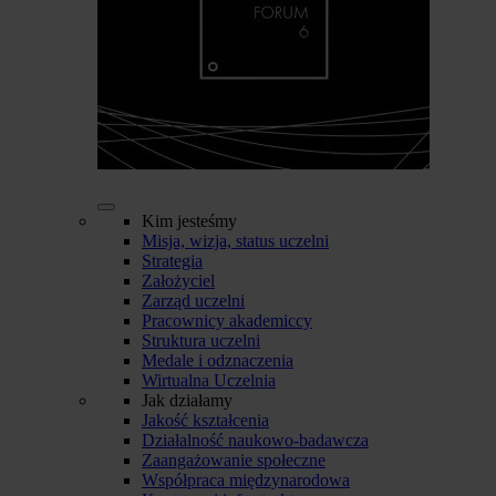
Kim jesteśmy
Misja, wizja, status uczelni
Strategia
Założyciel
Zarząd uczelni
Pracownicy akademiccy
Struktura uczelni
Medale i odznaczenia
Wirtualna Uczelnia
Jak działamy
Jakość kształcenia
Działalność naukowo-badawcza
Zaangażowanie społeczne
Współpraca międzynarodowa