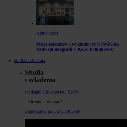
Aktualności
Prace studentów i wykładowcy USWPS na
festiwalu fotografii w Korei Południowej
Studia i szkolenia
Studia
i szkolenia
wydziały Uniwersytetu SWPS
Jakie studia wybrać?
Zapraszamy na Drzwi Otwarte