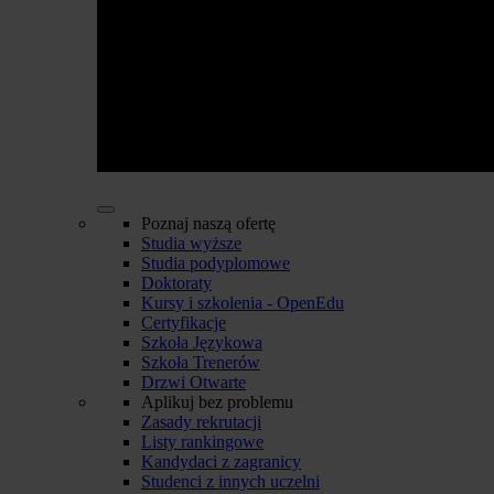
Poznaj naszą ofertę
Studia wyższe
Studia podyplomowe
Doktoraty
Kursy i szkolenia - OpenEdu
Certyfikacje
Szkoła Językowa
Szkoła Trenerów
Drzwi Otwarte
Aplikuj bez problemu
Zasady rekrutacji
Listy rankingowe
Kandydaci z zagranicy
Studenci z innych uczelni