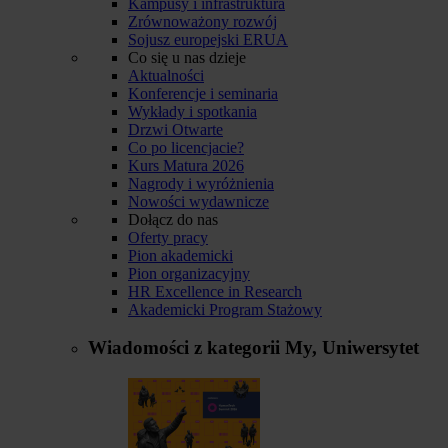
Kampusy i infrastruktura
Zrównoważony rozwój
Sojusz europejski ERUA
Co się u nas dzieje
Aktualności
Konferencje i seminaria
Wykłady i spotkania
Drzwi Otwarte
Co po licencjacie?
Kurs Matura 2026
Nagrody i wyróżnienia
Nowości wydawnicze
Dołącz do nas
Oferty pracy
Pion akademicki
Pion organizacyjny
HR Excellence in Research
Akademicki Program Stażowy
Wiadomości z kategorii
My, Uniwersytet