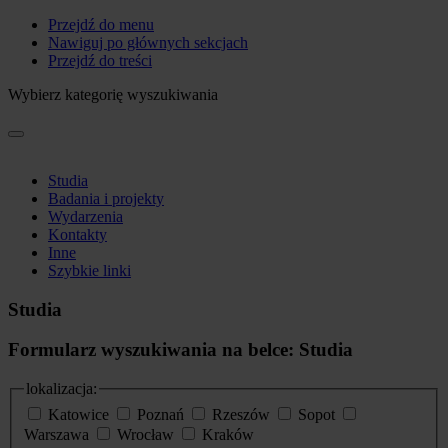
Przejdź do menu
Nawiguj po głównych sekcjach
Przejdź do treści
Wybierz kategorię wyszukiwania
Studia
Badania i projekty
Wydarzenia
Kontakty
Inne
Szybkie linki
Studia
Formularz wyszukiwania na belce: Studia
lokalizacja:
Katowice
Poznań
Rzeszów
Sopot
Warszawa
Wrocław
Kraków