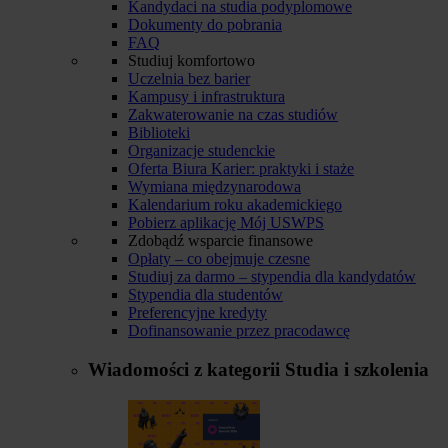
Kandydaci na studia podyplomowe
Dokumenty do pobrania
FAQ
Studiuj komfortowo
Uczelnia bez barier
Kampusy i infrastruktura
Zakwaterowanie na czas studiów
Biblioteki
Organizacje studenckie
Oferta Biura Karier: praktyki i staże
Wymiana międzynarodowa
Kalendarium roku akademickiego
Pobierz aplikację Mój USWPS
Zdobądź wsparcie finansowe
Opłaty – co obejmuje czesne
Studiuj za darmo – stypendia dla kandydatów
Stypendia dla studentów
Preferencyjne kredyty
Dofinansowanie przez pracodawcę
Wiadomości z kategorii
Studia i szkolenia