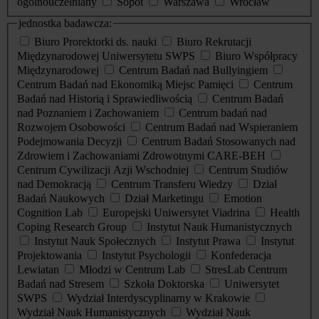
ogólnouczelniany
Sopot
Warszawa
Wrocław
jednostka badawcza:
Biuro Prorektorki ds. nauki
Biuro Rekrutacji
Międzynarodowej Uniwersytetu SWPS
Biuro Współpracy
Międzynarodowej
Centrum Badań nad Bullyingiem
Centrum Badań nad Ekonomiką Miejsc Pamięci
Centrum
Badań nad Historią i Sprawiedliwością
Centrum Badań
nad Poznaniem i Zachowaniem
Centrum badań nad
Rozwojem Osobowości
Centrum Badań nad Wspieraniem
Podejmowania Decyzji
Centrum Badań Stosowanych nad
Zdrowiem i Zachowaniami Zdrowotnymi CARE-BEH
Centrum Cywilizacji Azji Wschodniej
Centrum Studiów
nad Demokracją
Centrum Transferu Wiedzy
Dział
Badań Naukowych
Dział Marketingu
Emotion
Cognition Lab
Europejski Uniwersytet Viadrina
Health
Coping Research Group
Instytut Nauk Humanistycznych
Instytut Nauk Społecznych
Instytut Prawa
Instytut
Projektowania
Instytut Psychologii
Konfederacja
Lewiatan
Młodzi w Centrum Lab
StresLab Centrum
Badań nad Stresem
Szkoła Doktorska
Uniwersytet
SWPS
Wydział Interdyscyplinarny w Krakowie
Wydział Nauk Humanistycznych
Wydział Nauk