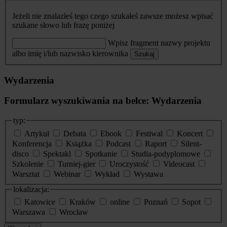
Jeżeli nie znalazłeś tego czego szukałeś zawsze możesz wpisać
szukane słowo lub frazę poniżej
Wpisz fragment nazwy projektu
albo imię i/lub nazwisko kierownika
Szukaj
Wydarzenia
Formularz wyszukiwania na belce: Wydarzenia
typ:
Artykuł
Debata
Ebook
Festiwal
Koncert
Konferencja
Książka
Podcast
Raport
Silent-
disco
Spektakl
Spotkanie
Studia-podyplomowe
Szkolenie
Turniej-gier
Uroczystość
Videocast
Warsztat
Webinar
Wykład
Wystawa
lokalizacja:
Katowice
Kraków
online
Poznań
Sopot
Warszawa
Wrocław