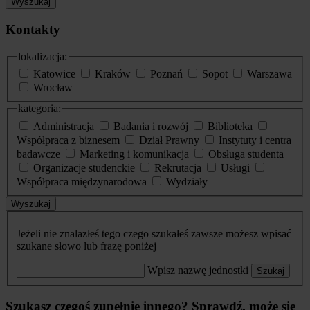
Wyszukaj
Kontakty
lokalizacja:
Katowice
Kraków
Poznań
Sopot
Warszawa
Wrocław
kategoria:
Administracja
Badania i rozwój
Biblioteka
Współpraca z biznesem
Dział Prawny
Instytuty i centra
badawcze
Marketing i komunikacja
Obsługa studenta
Organizacje studenckie
Rekrutacja
Usługi
Współpraca międzynarodowa
Wydziały
Wyszukaj
Jeżeli nie znalazłeś tego czego szukałeś zawsze możesz wpisać
szukane słowo lub frazę poniżej
Wpisz nazwę jednostki
Szukaj
Szukasz czegoś zupełnie innego? Sprawdź, może się