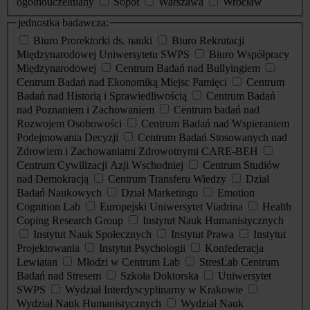
ogólnouczelniany
Sopot
Warszawa
Wrocław
jednostka badawcza:
Biuro Prorektorki ds. nauki
Biuro Rekrutacji
Międzynarodowej Uniwersytetu SWPS
Biuro Współpracy
Międzynarodowej
Centrum Badań nad Bullyingiem
Centrum Badań nad Ekonomiką Miejsc Pamięci
Centrum
Badań nad Historią i Sprawiedliwością
Centrum Badań
nad Poznaniem i Zachowaniem
Centrum badań nad
Rozwojem Osobowości
Centrum Badań nad Wspieraniem
Podejmowania Decyzji
Centrum Badań Stosowanych nad
Zdrowiem i Zachowaniami Zdrowotnymi CARE-BEH
Centrum Cywilizacji Azji Wschodniej
Centrum Studiów
nad Demokracją
Centrum Transferu Wiedzy
Dział
Badań Naukowych
Dział Marketingu
Emotion
Cognition Lab
Europejski Uniwersytet Viadrina
Health
Coping Research Group
Instytut Nauk Humanistycznych
Instytut Nauk Społecznych
Instytut Prawa
Instytut
Projektowania
Instytut Psychologii
Konfederacja
Lewiatan
Młodzi w Centrum Lab
StresLab Centrum
Badań nad Stresem
Szkoła Doktorska
Uniwersytet
SWPS
Wydział Interdyscyplinarny w Krakowie
Wydział Nauk Humanistycznych
Wydział Nauk