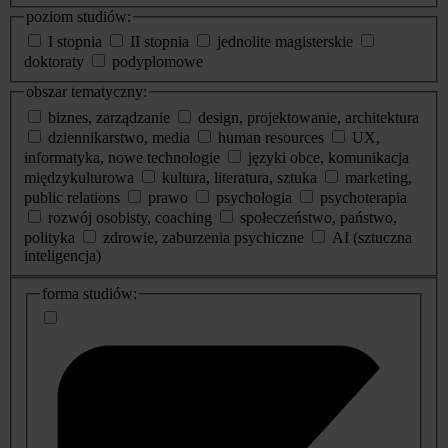
poziom studiów:
I stopnia
II stopnia
jednolite magisterskie
doktoraty
podyplomowe
obszar tematyczny:
biznes, zarządzanie
design, projektowanie, architektura
dziennikarstwo, media
human resources
UX,
informatyka, nowe technologie
języki obce, komunikacja
międzykulturowa
kultura, literatura, sztuka
marketing,
public relations
prawo
psychologia
psychoterapia
rozwój osobisty, coaching
społeczeństwo, państwo,
polityka
zdrowie, zaburzenia psychiczne
AI (sztuczna
inteligencja)
dodatkowe
forma studiów:
informacje
o
studiach