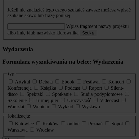
Jeżeli nie znalazłeś tego czego szukałeś zawsze możesz wpisać
szukane słowo lub frazę poniżej
Wpisz fragment nazwy projektu
albo imię i/lub nazwisko kierownika
Szukaj
Wydarzenia
Formularz wyszukiwania na belce: Wydarzenia
typ:
Artykuł
Debata
Ebook
Festiwal
Koncert
Konferencja
Książka
Podcast
Raport
Silent-
disco
Spektakl
Spotkanie
Studia-podyplomowe
Szkolenie
Turniej-gier
Uroczystość
Videocast
Warsztat
Webinar
Wykład
Wystawa
lokalizacja:
Katowice
Kraków
online
Poznań
Sopot
Warszawa
Wrocław