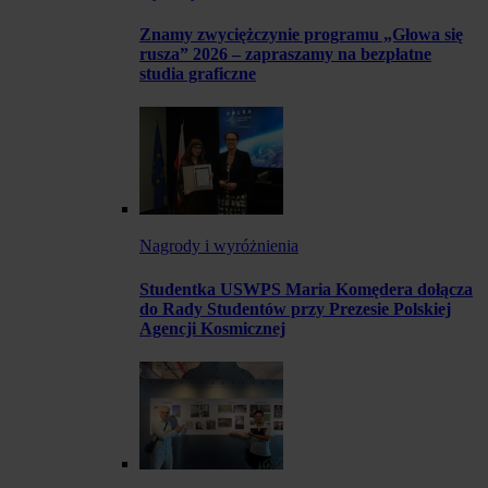
Znamy zwyciężczynie programu „Głowa się
rusza” 2026 – zapraszamy na bezpłatne
studia graficzne
Nagrody i wyróżnienia
Studentka USWPS Maria Komędera dołącza
do Rady Studentów przy Prezesie Polskiej
Agencji Kosmicznej