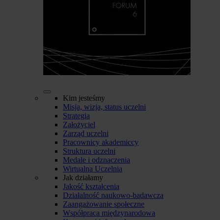
Kim jesteśmy
Misja, wizja, status uczelni
Strategia
Założyciel
Zarząd uczelni
Pracownicy akademiccy
Struktura uczelni
Medale i odznaczenia
Wirtualna Uczelnia
Jak działamy
Jakość kształcenia
Działalność naukowo-badawcza
Zaangażowanie społeczne
Współpraca międzynarodowa