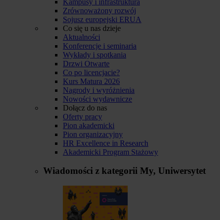
Kampusy i infrastruktura
Zrównoważony rozwój
Sojusz europejski ERUA
Co się u nas dzieje
Aktualności
Konferencje i seminaria
Wykłady i spotkania
Drzwi Otwarte
Co po licencjacie?
Kurs Matura 2026
Nagrody i wyróżnienia
Nowości wydawnicze
Dołącz do nas
Oferty pracy
Pion akademicki
Pion organizacyjny
HR Excellence in Research
Akademicki Program Stażowy
Wiadomości z kategorii
My, Uniwersytet