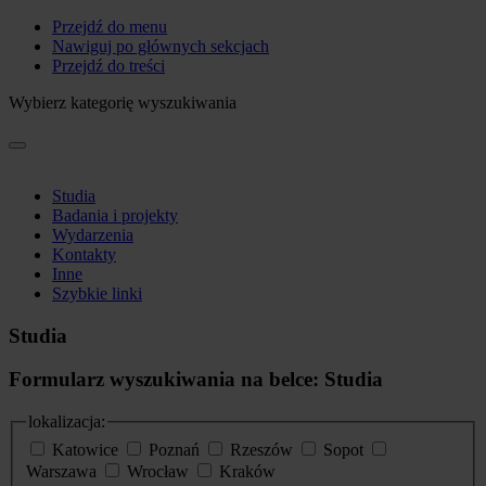
Przejdź do menu
Nawiguj po głównych sekcjach
Przejdź do treści
Wybierz kategorię wyszukiwania
Studia
Badania i projekty
Wydarzenia
Kontakty
Inne
Szybkie linki
Studia
Formularz wyszukiwania na belce: Studia
lokalizacja:
Katowice
Poznań
Rzeszów
Sopot
Warszawa
Wrocław
Kraków