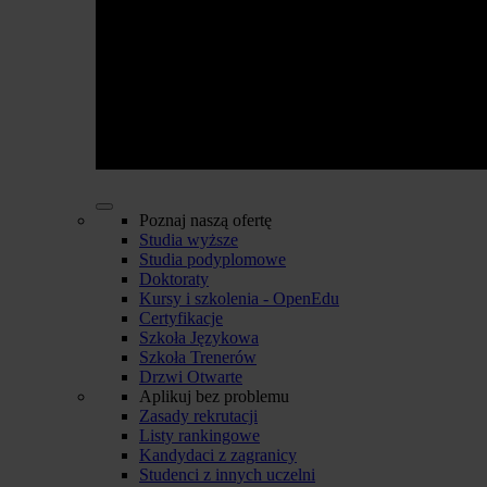
Poznaj naszą ofertę
Studia wyższe
Studia podyplomowe
Doktoraty
Kursy i szkolenia - OpenEdu
Certyfikacje
Szkoła Językowa
Szkoła Trenerów
Drzwi Otwarte
Aplikuj bez problemu
Zasady rekrutacji
Listy rankingowe
Kandydaci z zagranicy
Studenci z innych uczelni