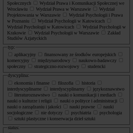
Społecznych
Wydział Prawa i Komunikacji Społecznej we
Wrocławiu
Wydział Prawa w Warszawie
Wydział
Projektowania w Warszawie
Wydział Psychologii i Prawa
w Poznaniu
Wydział Psychologii w Katowicach
Wydział Psychologii w Katowicach
Wydział Psychologii w
Krakowie
Wydział Psychologii w Warszawie
Zakład
Studiów Azjatyckich
typ:
aplikacyjny
finansowany ze środków europejskich
komercyjny
międzynarodowy
naukowo-badawczy
społeczny
strategiczno-rozwojowy
studencki
dyscyplina:
ekonomia i finanse
filozofia
historia
interdyscyplinarne
interdyscyplinarny
językoznawstwo
literaturoznawstwo
nauki o komunikacji i mediach
nauki o kulturze i religii
nauki o polityce i administracji
nauki o zarządzaniu i jakości
nauki prawne
nauki
socjologiczne
nie dotyczy
psychiatria
psychologia
sztuki plastyczne i konserwacja dzieł sztuki
status: