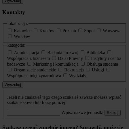
Wyszukaj
Kontakty
lokalizacja:
Katowice
Kraków
Poznań
Sopot
Warszawa
Wrocław
kategoria:
Administracja
Badania i rozwój
Biblioteka
Współpraca z biznesem
Dział Prawny
Instytuty i centra
badawcze
Marketing i komunikacja
Obsługa studenta
Organizacje studenckie
Rekrutacja
Usługi
Współpraca międzynarodowa
Wydziały
Wyszukaj
Jeżeli nie znalazłeś tego czego szukałeś zawsze możesz wpisać
szukane słowo lub frazę poniżej
Wpisz nazwę jednostki
Szukaj
Szukasz czegoś zupełnie innego? Sprawdź, może się