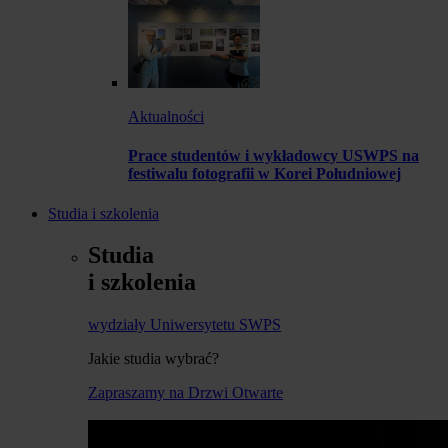
Aktualności
Prace studentów i wykładowcy USWPS na
festiwalu fotografii w Korei Południowej
Studia i szkolenia
Studia
i szkolenia
wydziały Uniwersytetu SWPS
Jakie studia wybrać?
Zapraszamy na Drzwi Otwarte