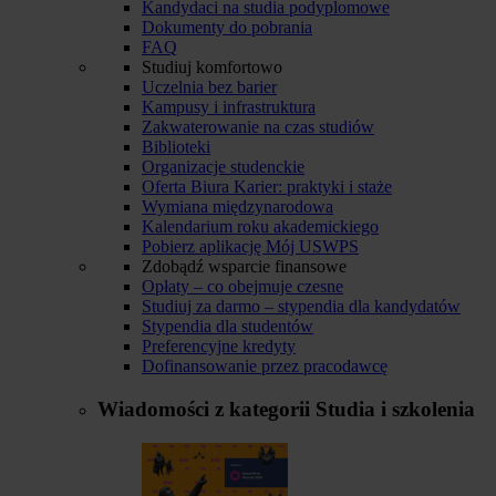
Kandydaci na studia podyplomowe
Dokumenty do pobrania
FAQ
Studiuj komfortowo
Uczelnia bez barier
Kampusy i infrastruktura
Zakwaterowanie na czas studiów
Biblioteki
Organizacje studenckie
Oferta Biura Karier: praktyki i staże
Wymiana międzynarodowa
Kalendarium roku akademickiego
Pobierz aplikację Mój USWPS
Zdobądź wsparcie finansowe
Opłaty – co obejmuje czesne
Studiuj za darmo – stypendia dla kandydatów
Stypendia dla studentów
Preferencyjne kredyty
Dofinansowanie przez pracodawcę
Wiadomości z kategorii
Studia i szkolenia