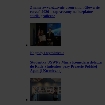
Znamy zwyciężczynie programu „Głowa się
rusza” 2026 – zapraszamy na bezpłatne
studia graficzne
Nagrody i wyróżnienia
Studentka USWPS Maria Komędera dołącza
do Rady Studentów przy Prezesie Polskiej
Agencji Kosmicznej