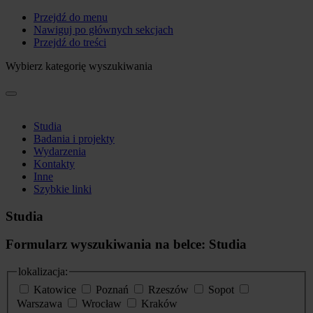
Przejdź do menu
Nawiguj po głównych sekcjach
Przejdź do treści
Wybierz kategorię wyszukiwania
Studia
Badania i projekty
Wydarzenia
Kontakty
Inne
Szybkie linki
Studia
Formularz wyszukiwania na belce: Studia
lokalizacja:
Katowice
Poznań
Rzeszów
Sopot
Warszawa
Wrocław
Kraków