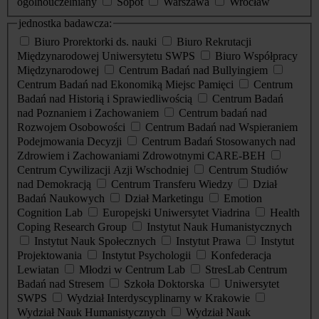
ogólnouczelniany
Sopot
Warszawa
Wrocław
jednostka badawcza:
Biuro Prorektorki ds. nauki
Biuro Rekrutacji
Międzynarodowej Uniwersytetu SWPS
Biuro Współpracy
Międzynarodowej
Centrum Badań nad Bullyingiem
Centrum Badań nad Ekonomiką Miejsc Pamięci
Centrum
Badań nad Historią i Sprawiedliwością
Centrum Badań
nad Poznaniem i Zachowaniem
Centrum badań nad
Rozwojem Osobowości
Centrum Badań nad Wspieraniem
Podejmowania Decyzji
Centrum Badań Stosowanych nad
Zdrowiem i Zachowaniami Zdrowotnymi CARE-BEH
Centrum Cywilizacji Azji Wschodniej
Centrum Studiów
nad Demokracją
Centrum Transferu Wiedzy
Dział
Badań Naukowych
Dział Marketingu
Emotion
Cognition Lab
Europejski Uniwersytet Viadrina
Health
Coping Research Group
Instytut Nauk Humanistycznych
Instytut Nauk Społecznych
Instytut Prawa
Instytut
Projektowania
Instytut Psychologii
Konfederacja
Lewiatan
Młodzi w Centrum Lab
StresLab Centrum
Badań nad Stresem
Szkoła Doktorska
Uniwersytet
SWPS
Wydział Interdyscyplinarny w Krakowie
Wydział Nauk Humanistycznych
Wydział Nauk