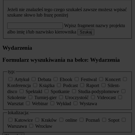
Jeżeli nie znalazłeś tego czego szukałeś zawsze możesz wpisać
szukane słowo lub frazę poniżej
Wpisz fragment nazwy projektu
albo imię i/lub nazwisko kierownika
Szukaj
Wydarzenia
Formularz wyszukiwania na belce: Wydarzenia
typ:
Artykuł
Debata
Ebook
Festiwal
Koncert
Konferencja
Książka
Podcast
Raport
Silent-
disco
Spektakl
Spotkanie
Studia-podyplomowe
Szkolenie
Turniej-gier
Uroczystość
Videocast
Warsztat
Webinar
Wykład
Wystawa
lokalizacja:
Katowice
Kraków
online
Poznań
Sopot
Warszawa
Wrocław