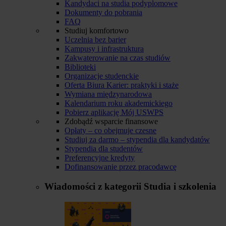
Kandydaci na studia podyplomowe
Dokumenty do pobrania
FAQ
Studiuj komfortowo
Uczelnia bez barier
Kampusy i infrastruktura
Zakwaterowanie na czas studiów
Biblioteki
Organizacje studenckie
Oferta Biura Karier: praktyki i staże
Wymiana międzynarodowa
Kalendarium roku akademickiego
Pobierz aplikację Mój USWPS
Zdobądź wsparcie finansowe
Opłaty – co obejmuje czesne
Studiuj za darmo – stypendia dla kandydatów
Stypendia dla studentów
Preferencyjne kredyty
Dofinansowanie przez pracodawcę
Wiadomości z kategorii
Studia i szkolenia