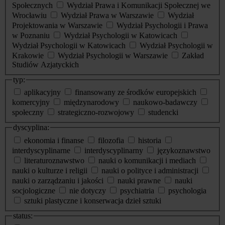
Społecznych
Wydział Prawa i Komunikacji Społecznej we
Wrocławiu
Wydział Prawa w Warszawie
Wydział
Projektowania w Warszawie
Wydział Psychologii i Prawa
w Poznaniu
Wydział Psychologii w Katowicach
Wydział Psychologii w Katowicach
Wydział Psychologii w
Krakowie
Wydział Psychologii w Warszawie
Zakład
Studiów Azjatyckich
typ:
aplikacyjny
finansowany ze środków europejskich
komercyjny
międzynarodowy
naukowo-badawczy
społeczny
strategiczno-rozwojowy
studencki
dyscyplina:
ekonomia i finanse
filozofia
historia
interdyscyplinarne
interdyscyplinarny
językoznawstwo
literaturoznawstwo
nauki o komunikacji i mediach
nauki o kulturze i religii
nauki o polityce i administracji
nauki o zarządzaniu i jakości
nauki prawne
nauki
socjologiczne
nie dotyczy
psychiatria
psychologia
sztuki plastyczne i konserwacja dzieł sztuki
status: