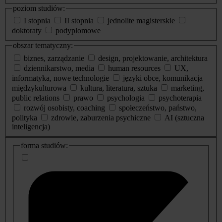
poziom studiów:
I stopnia
II stopnia
jednolite magisterskie
doktoraty
podyplomowe
obszar tematyczny:
biznes, zarządzanie
design, projektowanie, architektura
dziennikarstwo, media
human resources
UX,
informatyka, nowe technologie
języki obce, komunikacja
międzykulturowa
kultura, literatura, sztuka
marketing,
public relations
prawo
psychologia
psychoterapia
rozwój osobisty, coaching
społeczeństwo, państwo,
polityka
zdrowie, zaburzenia psychiczne
AI (sztuczna
inteligencja)
dodatkowe
forma studiów:
informacje
o
studiach