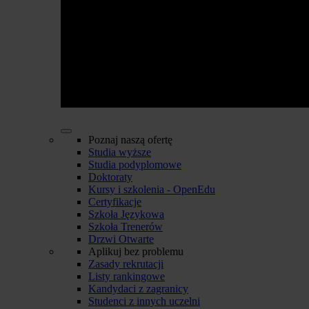
Poznaj naszą ofertę
Studia wyższe
Studia podyplomowe
Doktoraty
Kursy i szkolenia - OpenEdu
Certyfikacje
Szkoła Językowa
Szkoła Trenerów
Drzwi Otwarte
Aplikuj bez problemu
Zasady rekrutacji
Listy rankingowe
Kandydaci z zagranicy
Studenci z innych uczelni