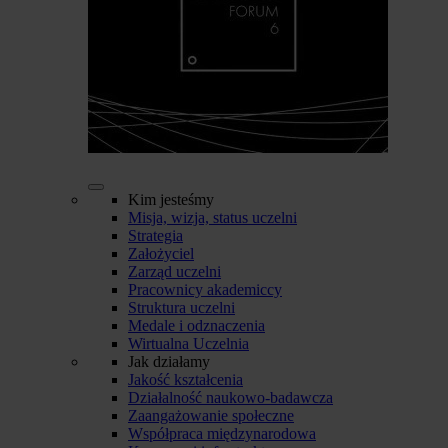
Kim jesteśmy
Misja, wizja, status uczelni
Strategia
Założyciel
Zarząd uczelni
Pracownicy akademiccy
Struktura uczelni
Medale i odznaczenia
Wirtualna Uczelnia
Jak działamy
Jakość kształcenia
Działalność naukowo-badawcza
Zaangażowanie społeczne
Współpraca międzynarodowa