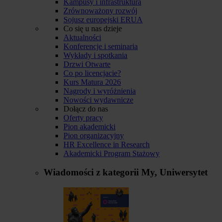
Kampusy i infrastruktura
Zrównoważony rozwój
Sojusz europejski ERUA
Co się u nas dzieje
Aktualności
Konferencje i seminaria
Wykłady i spotkania
Drzwi Otwarte
Co po licencjacie?
Kurs Matura 2026
Nagrody i wyróżnienia
Nowości wydawnicze
Dołącz do nas
Oferty pracy
Pion akademicki
Pion organizacyjny
HR Excellence in Research
Akademicki Program Stażowy
Wiadomości z kategorii
My, Uniwersytet