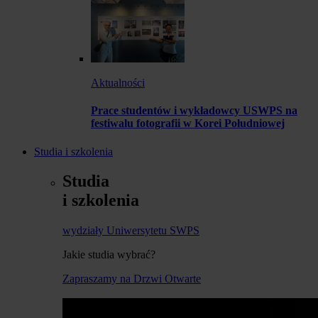
Aktualności
Prace studentów i wykładowcy USWPS na
festiwalu fotografii w Korei Południowej
Studia i szkolenia
Studia
i szkolenia
wydziały Uniwersytetu SWPS
Jakie studia wybrać?
Zapraszamy na Drzwi Otwarte