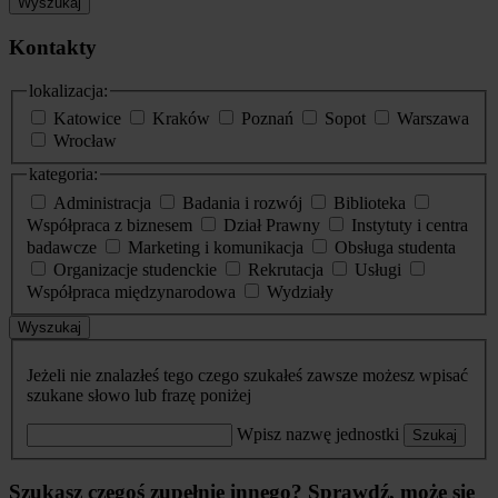
Wyszukaj
Kontakty
lokalizacja:
Katowice
Kraków
Poznań
Sopot
Warszawa
Wrocław
kategoria:
Administracja
Badania i rozwój
Biblioteka
Współpraca z biznesem
Dział Prawny
Instytuty i centra
badawcze
Marketing i komunikacja
Obsługa studenta
Organizacje studenckie
Rekrutacja
Usługi
Współpraca międzynarodowa
Wydziały
Wyszukaj
Jeżeli nie znalazłeś tego czego szukałeś zawsze możesz wpisać
szukane słowo lub frazę poniżej
Wpisz nazwę jednostki
Szukaj
Szukasz czegoś zupełnie innego? Sprawdź, może się