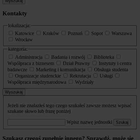
Wyszukaj
Kontakty
lokalizacja:
Katowice
Kraków
Poznań
Sopot
Warszawa
Wrocław
kategoria:
Administracja
Badania i rozwój
Biblioteka
Współpraca z biznesem
Dział Prawny
Instytuty i centra
badawcze
Marketing i komunikacja
Obsługa studenta
Organizacje studenckie
Rekrutacja
Usługi
Współpraca międzynarodowa
Wydziały
Wyszukaj
Jeżeli nie znalazłeś tego czego szukałeś zawsze możesz wpisać
szukane słowo lub frazę poniżej
Wpisz nazwę jednostki
Szukaj
Szukasz czegoś zupełnie innego? Sprawdź, może się