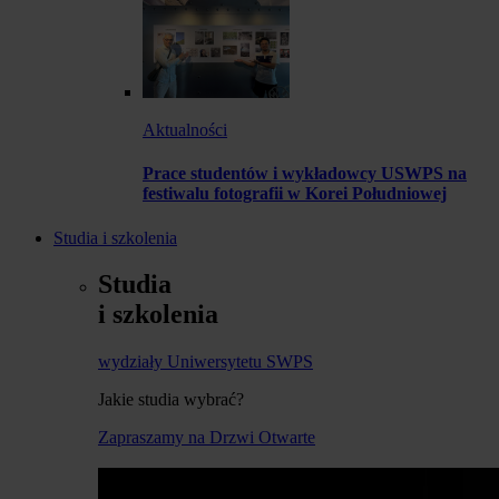
Aktualności
Prace studentów i wykładowcy USWPS na
festiwalu fotografii w Korei Południowej
Studia i szkolenia
Studia
i szkolenia
wydziały Uniwersytetu SWPS
Jakie studia wybrać?
Zapraszamy na Drzwi Otwarte