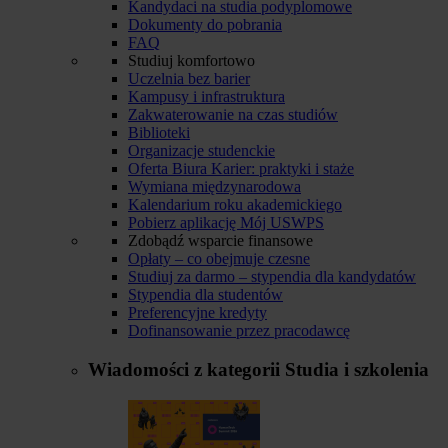
Kandydaci na studia podyplomowe
Dokumenty do pobrania
FAQ
Studiuj komfortowo
Uczelnia bez barier
Kampusy i infrastruktura
Zakwaterowanie na czas studiów
Biblioteki
Organizacje studenckie
Oferta Biura Karier: praktyki i staże
Wymiana międzynarodowa
Kalendarium roku akademickiego
Pobierz aplikację Mój USWPS
Zdobądź wsparcie finansowe
Opłaty – co obejmuje czesne
Studiuj za darmo – stypendia dla kandydatów
Stypendia dla studentów
Preferencyjne kredyty
Dofinansowanie przez pracodawcę
Wiadomości z kategorii
Studia i szkolenia