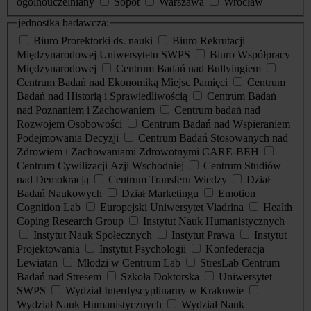
ogólnouczelniany
Sopot
Warszawa
Wrocław
jednostka badawcza:
Biuro Prorektorki ds. nauki
Biuro Rekrutacji
Międzynarodowej Uniwersytetu SWPS
Biuro Współpracy
Międzynarodowej
Centrum Badań nad Bullyingiem
Centrum Badań nad Ekonomiką Miejsc Pamięci
Centrum
Badań nad Historią i Sprawiedliwością
Centrum Badań
nad Poznaniem i Zachowaniem
Centrum badań nad
Rozwojem Osobowości
Centrum Badań nad Wspieraniem
Podejmowania Decyzji
Centrum Badań Stosowanych nad
Zdrowiem i Zachowaniami Zdrowotnymi CARE-BEH
Centrum Cywilizacji Azji Wschodniej
Centrum Studiów
nad Demokracją
Centrum Transferu Wiedzy
Dział
Badań Naukowych
Dział Marketingu
Emotion
Cognition Lab
Europejski Uniwersytet Viadrina
Health
Coping Research Group
Instytut Nauk Humanistycznych
Instytut Nauk Społecznych
Instytut Prawa
Instytut
Projektowania
Instytut Psychologii
Konfederacja
Lewiatan
Młodzi w Centrum Lab
StresLab Centrum
Badań nad Stresem
Szkoła Doktorska
Uniwersytet
SWPS
Wydział Interdyscyplinarny w Krakowie
Wydział Nauk Humanistycznych
Wydział Nauk