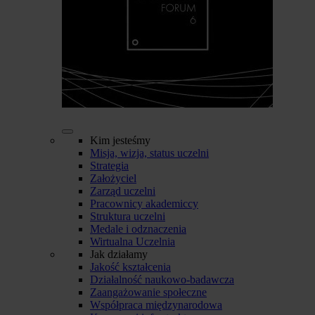
Kim jesteśmy
Misja, wizja, status uczelni
Strategia
Założyciel
Zarząd uczelni
Pracownicy akademiccy
Struktura uczelni
Medale i odznaczenia
Wirtualna Uczelnia
Jak działamy
Jakość kształcenia
Działalność naukowo-badawcza
Zaangażowanie społeczne
Współpraca międzynarodowa