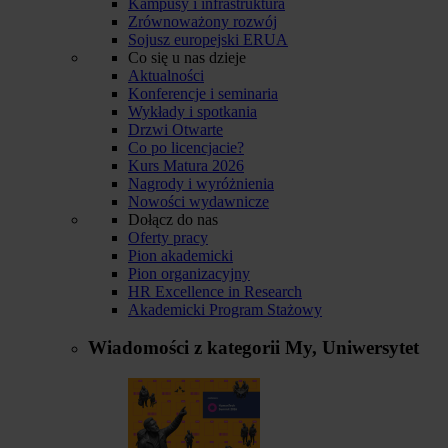
Kampusy i infrastruktura
Zrównoważony rozwój
Sojusz europejski ERUA
Co się u nas dzieje
Aktualności
Konferencje i seminaria
Wykłady i spotkania
Drzwi Otwarte
Co po licencjacie?
Kurs Matura 2026
Nagrody i wyróżnienia
Nowości wydawnicze
Dołącz do nas
Oferty pracy
Pion akademicki
Pion organizacyjny
HR Excellence in Research
Akademicki Program Stażowy
Wiadomości z kategorii
My, Uniwersytet