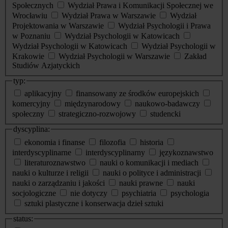
Społecznych
Wydział Prawa i Komunikacji Społecznej we
Wrocławiu
Wydział Prawa w Warszawie
Wydział
Projektowania w Warszawie
Wydział Psychologii i Prawa
w Poznaniu
Wydział Psychologii w Katowicach
Wydział Psychologii w Katowicach
Wydział Psychologii w
Krakowie
Wydział Psychologii w Warszawie
Zakład
Studiów Azjatyckich
typ:
aplikacyjny
finansowany ze środków europejskich
komercyjny
międzynarodowy
naukowo-badawczy
społeczny
strategiczno-rozwojowy
studencki
dyscyplina:
ekonomia i finanse
filozofia
historia
interdyscyplinarne
interdyscyplinarny
językoznawstwo
literaturoznawstwo
nauki o komunikacji i mediach
nauki o kulturze i religii
nauki o polityce i administracji
nauki o zarządzaniu i jakości
nauki prawne
nauki
socjologiczne
nie dotyczy
psychiatria
psychologia
sztuki plastyczne i konserwacja dzieł sztuki
status: