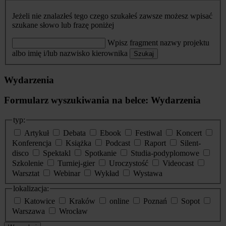
Jeżeli nie znalazłeś tego czego szukałeś zawsze możesz wpisać
szukane słowo lub frazę poniżej
Wpisz fragment nazwy projektu
albo imię i/lub nazwisko kierownika
Szukaj
Wydarzenia
Formularz wyszukiwania na belce: Wydarzenia
typ:
Artykuł
Debata
Ebook
Festiwal
Koncert
Konferencja
Książka
Podcast
Raport
Silent-
disco
Spektakl
Spotkanie
Studia-podyplomowe
Szkolenie
Turniej-gier
Uroczystość
Videocast
Warsztat
Webinar
Wykład
Wystawa
lokalizacja:
Katowice
Kraków
online
Poznań
Sopot
Warszawa
Wrocław