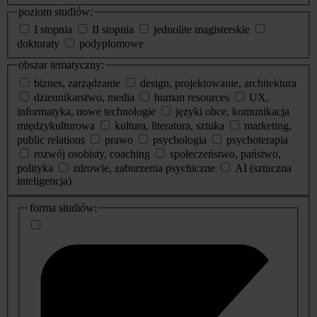
poziom studiów:
I stopnia
II stopnia
jednolite magisterskie
doktoraty
podyplomowe
obszar tematyczny:
biznes, zarządzanie
design, projektowanie, architektura
dziennikarstwo, media
human resources
UX,
informatyka, nowe technologie
języki obce, komunikacja
międzykulturowa
kultura, literatura, sztuka
marketing,
public relations
prawo
psychologia
psychoterapia
rozwój osobisty, coaching
społeczeństwo, państwo,
polityka
zdrowie, zaburzenia psychiczne
AI (sztuczna
inteligencja)
dodatkowe
forma studiów:
informacje
o
studiach