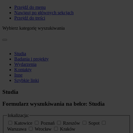
Przejdź do menu
Nawiguj po głównych sekcjach
Przejdź do treści
Wybierz kategorię wyszukiwania
Studia
Badania i projekty
Wydarzenia
Kontakty
Inne
Szybkie linki
Studia
Formularz wyszukiwania na belce: Studia
lokalizacja:
Katowice
Poznań
Rzeszów
Sopot
Warszawa
Wrocław
Kraków