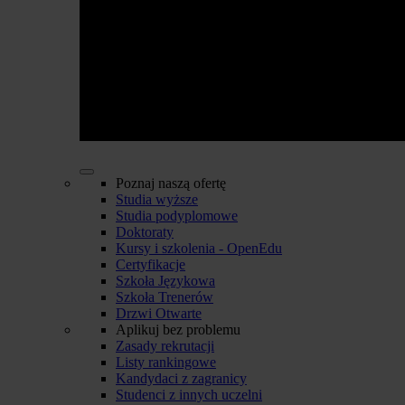
Poznaj naszą ofertę
Studia wyższe
Studia podyplomowe
Doktoraty
Kursy i szkolenia - OpenEdu
Certyfikacje
Szkoła Językowa
Szkoła Trenerów
Drzwi Otwarte
Aplikuj bez problemu
Zasady rekrutacji
Listy rankingowe
Kandydaci z zagranicy
Studenci z innych uczelni