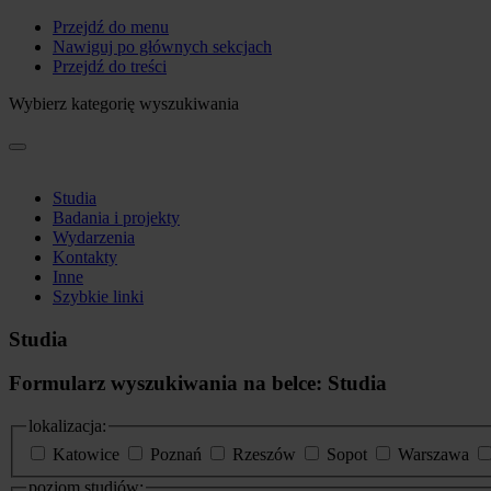
Przejdź do menu
Nawiguj po głównych sekcjach
Przejdź do treści
Wybierz kategorię wyszukiwania
Studia
Badania i projekty
Wydarzenia
Kontakty
Inne
Szybkie linki
Studia
Formularz wyszukiwania na belce: Studia
lokalizacja:
Katowice
Poznań
Rzeszów
Sopot
Warszawa
poziom studiów: