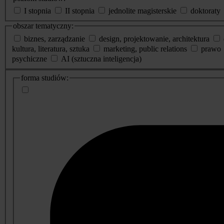
I stopnia
II stopnia
jednolite magisterskie
doktoraty
obszar tematyczny:
biznes, zarządzanie
design, projektowanie, architektura
kultura, literatura, sztuka
marketing, public relations
prawo
psychiczne
AI (sztuczna inteligencja)
dodatkowe
forma studiów:
informacje
o
studiach