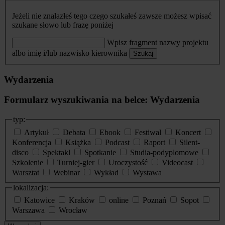
Jeżeli nie znalazłeś tego czego szukałeś zawsze możesz wpisać
szukane słowo lub frazę poniżej
Wpisz fragment nazwy projektu
albo imię i/lub nazwisko kierownika
Szukaj
Wydarzenia
Formularz wyszukiwania na belce: Wydarzenia
typ:
Artykuł
Debata
Ebook
Festiwal
Koncert
Konferencja
Książka
Podcast
Raport
Silent-
disco
Spektakl
Spotkanie
Studia-podyplomowe
Szkolenie
Turniej-gier
Uroczystość
Videocast
Warsztat
Webinar
Wykład
Wystawa
lokalizacja:
Katowice
Kraków
online
Poznań
Sopot
Warszawa
Wrocław