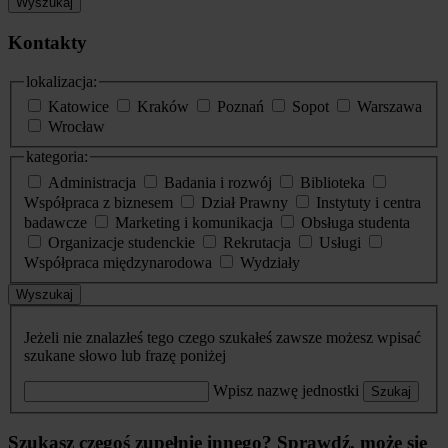
Wyszukaj
Kontakty
lokalizacja:
Katowice
Kraków
Poznań
Sopot
Warszawa
Wrocław
kategoria:
Administracja
Badania i rozwój
Biblioteka
Współpraca z biznesem
Dział Prawny
Instytuty i centra
badawcze
Marketing i komunikacja
Obsługa studenta
Organizacje studenckie
Rekrutacja
Usługi
Współpraca międzynarodowa
Wydziały
Wyszukaj
Jeżeli nie znalazłeś tego czego szukałeś zawsze możesz wpisać
szukane słowo lub frazę poniżej
Wpisz nazwę jednostki
Szukaj
Szukasz czegoś zupełnie innego? Sprawdź, może się