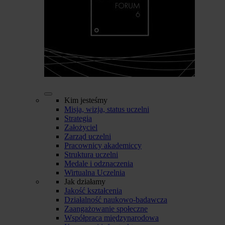
Kim jesteśmy
Misja, wizja, status uczelni
Strategia
Założyciel
Zarząd uczelni
Pracownicy akademiccy
Struktura uczelni
Medale i odznaczenia
Wirtualna Uczelnia
Jak działamy
Jakość kształcenia
Działalność naukowo-badawcza
Zaangażowanie społeczne
Współpraca międzynarodowa