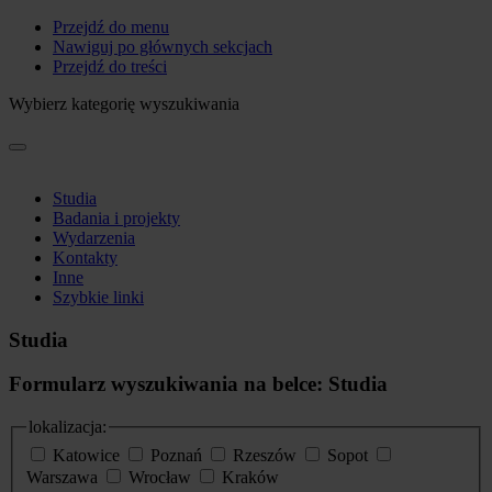
Przejdź do menu
Nawiguj po głównych sekcjach
Przejdź do treści
Wybierz kategorię wyszukiwania
Studia
Badania i projekty
Wydarzenia
Kontakty
Inne
Szybkie linki
Studia
Formularz wyszukiwania na belce: Studia
lokalizacja:
Katowice
Poznań
Rzeszów
Sopot
Warszawa
Wrocław
Kraków