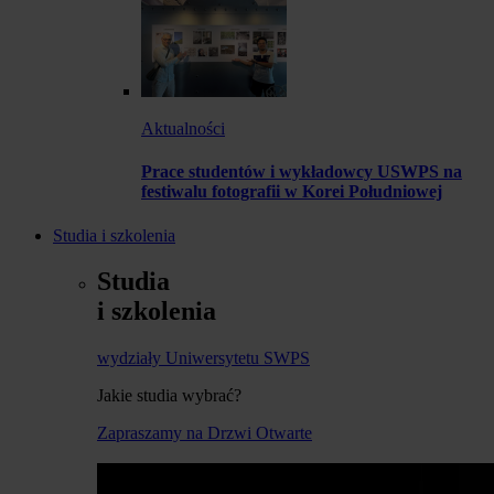
Aktualności
Prace studentów i wykładowcy USWPS na
festiwalu fotografii w Korei Południowej
Studia i szkolenia
Studia
i szkolenia
wydziały Uniwersytetu SWPS
Jakie studia wybrać?
Zapraszamy na Drzwi Otwarte