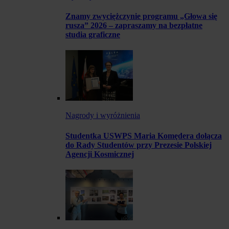
Znamy zwyciężczynie programu „Głowa się
rusza” 2026 – zapraszamy na bezpłatne
studia graficzne
Nagrody i wyróżnienia
Studentka USWPS Maria Komędera dołącza
do Rady Studentów przy Prezesie Polskiej
Agencji Kosmicznej