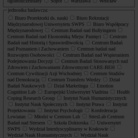
ogólnouczelniany
Sopot
Warszawa
Wrocław
jednostka badawcza:
Biuro Prorektorki ds. nauki
Biuro Rekrutacji
Międzynarodowej Uniwersytetu SWPS
Biuro Współpracy
Międzynarodowej
Centrum Badań nad Bullyingiem
Centrum Badań nad Ekonomiką Miejsc Pamięci
Centrum
Badań nad Historią i Sprawiedliwością
Centrum Badań
nad Poznaniem i Zachowaniem
Centrum badań nad
Rozwojem Osobowości
Centrum Badań nad Wspieraniem
Podejmowania Decyzji
Centrum Badań Stosowanych nad
Zdrowiem i Zachowaniami Zdrowotnymi CARE-BEH
Centrum Cywilizacji Azji Wschodniej
Centrum Studiów
nad Demokracją
Centrum Transferu Wiedzy
Dział
Badań Naukowych
Dział Marketingu
Emotion
Cognition Lab
Europejski Uniwersytet Viadrina
Health
Coping Research Group
Instytut Nauk Humanistycznych
Instytut Nauk Społecznych
Instytut Prawa
Instytut
Projektowania
Instytut Psychologii
Konfederacja
Lewiatan
Młodzi w Centrum Lab
StresLab Centrum
Badań nad Stresem
Szkoła Doktorska
Uniwersytet
SWPS
Wydział Interdyscyplinarny w Krakowie
Wydział Nauk Humanistycznych
Wydział Nauk