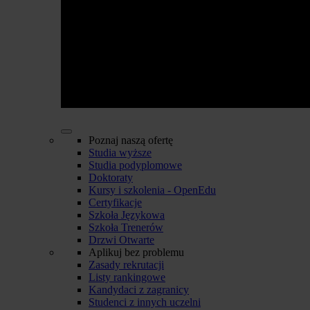
Poznaj naszą ofertę
Studia wyższe
Studia podyplomowe
Doktoraty
Kursy i szkolenia - OpenEdu
Certyfikacje
Szkoła Językowa
Szkoła Trenerów
Drzwi Otwarte
Aplikuj bez problemu
Zasady rekrutacji
Listy rankingowe
Kandydaci z zagranicy
Studenci z innych uczelni