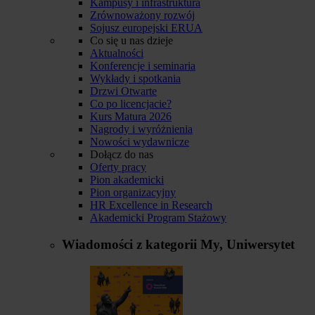
Kampusy i infrastruktura
Zrównoważony rozwój
Sojusz europejski ERUA
Co się u nas dzieje
Aktualności
Konferencje i seminaria
Wykłady i spotkania
Drzwi Otwarte
Co po licencjacie?
Kurs Matura 2026
Nagrody i wyróżnienia
Nowości wydawnicze
Dołącz do nas
Oferty pracy
Pion akademicki
Pion organizacyjny
HR Excellence in Research
Akademicki Program Stażowy
Wiadomości z kategorii
My, Uniwersytet