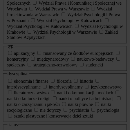
Społecznych
Wydział Prawa i Komunikacji Społecznej we
Wrocławiu
Wydział Prawa w Warszawie
Wydział
Projektowania w Warszawie
Wydział Psychologii i Prawa
w Poznaniu
Wydział Psychologii w Katowicach
Wydział Psychologii w Katowicach
Wydział Psychologii w
Krakowie
Wydział Psychologii w Warszawie
Zakład
Studiów Azjatyckich
typ:
aplikacyjny
finansowany ze środków europejskich
komercyjny
międzynarodowy
naukowo-badawczy
społeczny
strategiczno-rozwojowy
studencki
dyscyplina:
ekonomia i finanse
filozofia
historia
interdyscyplinarne
interdyscyplinarny
językoznawstwo
literaturoznawstwo
nauki o komunikacji i mediach
nauki o kulturze i religii
nauki o polityce i administracji
nauki o zarządzaniu i jakości
nauki prawne
nauki
socjologiczne
nie dotyczy
psychiatria
psychologia
sztuki plastyczne i konserwacja dzieł sztuki
status: