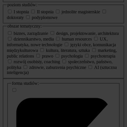
poziom studiów:
I stopnia
II stopnia
jednolite magisterskie
doktoraty
podyplomowe
obszar tematyczny:
biznes, zarządzanie
design, projektowanie, architektura
dziennikarstwo, media
human resources
UX,
informatyka, nowe technologie
języki obce, komunikacja
międzykulturowa
kultura, literatura, sztuka
marketing,
public relations
prawo
psychologia
psychoterapia
rozwój osobisty, coaching
społeczeństwo, państwo,
polityka
zdrowie, zaburzenia psychiczne
AI (sztuczna
inteligencja)
dodatkowe
forma studiów:
informacje
o
studiach