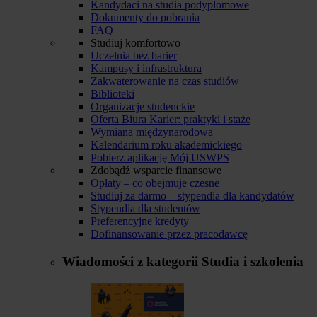
Kandydaci na studia podyplomowe
Dokumenty do pobrania
FAQ
Studiuj komfortowo
Uczelnia bez barier
Kampusy i infrastruktura
Zakwaterowanie na czas studiów
Biblioteki
Organizacje studenckie
Oferta Biura Karier: praktyki i staże
Wymiana międzynarodowa
Kalendarium roku akademickiego
Pobierz aplikację Mój USWPS
Zdobądź wsparcie finansowe
Opłaty – co obejmuje czesne
Studiuj za darmo – stypendia dla kandydatów
Stypendia dla studentów
Preferencyjne kredyty
Dofinansowanie przez pracodawcę
Wiadomości z kategorii
Studia i szkolenia