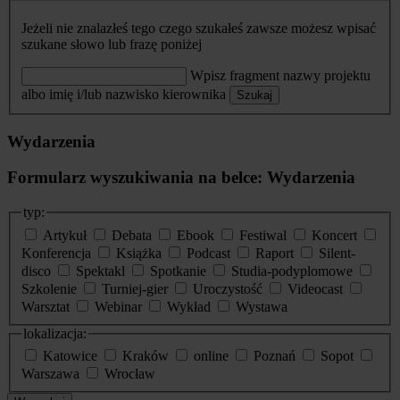
Jeżeli nie znalazłeś tego czego szukałeś zawsze możesz wpisać
szukane słowo lub frazę poniżej
Wpisz fragment nazwy projektu
albo imię i/lub nazwisko kierownika
Szukaj
Wydarzenia
Formularz wyszukiwania na belce: Wydarzenia
typ:
Artykuł
Debata
Ebook
Festiwal
Koncert
Konferencja
Książka
Podcast
Raport
Silent-
disco
Spektakl
Spotkanie
Studia-podyplomowe
Szkolenie
Turniej-gier
Uroczystość
Videocast
Warsztat
Webinar
Wykład
Wystawa
lokalizacja:
Katowice
Kraków
online
Poznań
Sopot
Warszawa
Wrocław