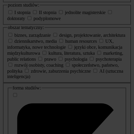
poziom studiów:
I stopnia
II stopnia
jednolite magisterskie
doktoraty
podyplomowe
obszar tematyczny:
biznes, zarządzanie
design, projektowanie, architektura
dziennikarstwo, media
human resources
UX,
informatyka, nowe technologie
języki obce, komunikacja
międzykulturowa
kultura, literatura, sztuka
marketing,
public relations
prawo
psychologia
psychoterapia
rozwój osobisty, coaching
społeczeństwo, państwo,
polityka
zdrowie, zaburzenia psychiczne
AI (sztuczna
inteligencja)
dodatkowe
forma studiów:
informacje
o
studiach