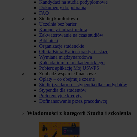
Kandydaci na studia podyplomowe
Dokumenty do pobrania
FAQ
Studiuj komfortowo
Uczelnia bez barier
Kampusy i infrastruktura
Zakwaterowanie na czas studiów
Biblioteki
Organizacje studenckie
Oferta Biura Karier: praktyki i staże
Wymiana międzynarodowa
Kalendarium roku akademickiego
Pobierz aplikację Mój USWPS
Zdobądź wsparcie finansowe
Opłaty – co obejmuje czesne
Studiuj za darmo – stypendia dla kandydatów
Stypendia dla studentów
Preferencyjne kredyty
Dofinansowanie przez pracodawcę
Wiadomości z kategorii
Studia i szkolenia