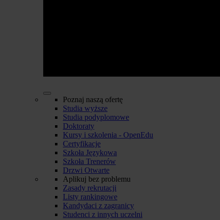
Poznaj naszą ofertę
Studia wyższe
Studia podyplomowe
Doktoraty
Kursy i szkolenia - OpenEdu
Certyfikacje
Szkoła Językowa
Szkoła Trenerów
Drzwi Otwarte
Aplikuj bez problemu
Zasady rekrutacji
Listy rankingowe
Kandydaci z zagranicy
Studenci z innych uczelni