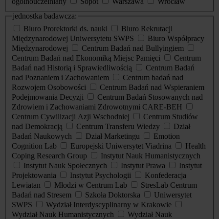
ogólnouczelniany
Sopot
Warszawa
Wrocław
jednostka badawcza:
Biuro Prorektorki ds. nauki
Biuro Rekrutacji
Międzynarodowej Uniwersytetu SWPS
Biuro Współpracy
Międzynarodowej
Centrum Badań nad Bullyingiem
Centrum Badań nad Ekonomiką Miejsc Pamięci
Centrum
Badań nad Historią i Sprawiedliwością
Centrum Badań
nad Poznaniem i Zachowaniem
Centrum badań nad
Rozwojem Osobowości
Centrum Badań nad Wspieraniem
Podejmowania Decyzji
Centrum Badań Stosowanych nad
Zdrowiem i Zachowaniami Zdrowotnymi CARE-BEH
Centrum Cywilizacji Azji Wschodniej
Centrum Studiów
nad Demokracją
Centrum Transferu Wiedzy
Dział
Badań Naukowych
Dział Marketingu
Emotion
Cognition Lab
Europejski Uniwersytet Viadrina
Health
Coping Research Group
Instytut Nauk Humanistycznych
Instytut Nauk Społecznych
Instytut Prawa
Instytut
Projektowania
Instytut Psychologii
Konfederacja
Lewiatan
Młodzi w Centrum Lab
StresLab Centrum
Badań nad Stresem
Szkoła Doktorska
Uniwersytet
SWPS
Wydział Interdyscyplinarny w Krakowie
Wydział Nauk Humanistycznych
Wydział Nauk