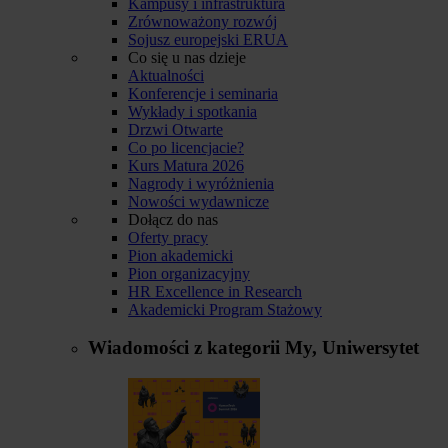
Kampusy i infrastruktura
Zrównoważony rozwój
Sojusz europejski ERUA
Co się u nas dzieje
Aktualności
Konferencje i seminaria
Wykłady i spotkania
Drzwi Otwarte
Co po licencjacie?
Kurs Matura 2026
Nagrody i wyróżnienia
Nowości wydawnicze
Dołącz do nas
Oferty pracy
Pion akademicki
Pion organizacyjny
HR Excellence in Research
Akademicki Program Stażowy
Wiadomości z kategorii
My, Uniwersytet