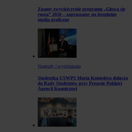
Znamy zwyciężczynie programu „Głowa się
rusza” 2026 – zapraszamy na bezpłatne
studia graficzne
Nagrody i wyróżnienia
Studentka USWPS Maria Komędera dołącza
do Rady Studentów przy Prezesie Polskiej
Agencji Kosmicznej