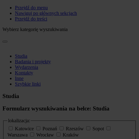
Przejdź do menu
Nawiguj po głównych sekcjach
Przejdź do treści
Wybierz kategorię wyszukiwania
Studia
Badania i projekty
Wydarzenia
Kontakty
Inne
Szybkie linki
Studia
Formularz wyszukiwania na belce: Studia
lokalizacja:
Katowice
Poznań
Rzeszów
Sopot
Warszawa
Wrocław
Kraków