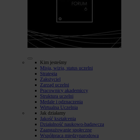
Kim jesteśmy
Misja, wizja, status uczelni
Strategia
Założyciel
Zarząd uczelni
Pracownicy akademiccy
Struktura uczelni
Medale i odznaczenia
Wirtualna Uczelnia
Jak działamy
Jakość kształcenia
Działalność naukowo-badawcza
Zaangażowanie społeczne
Współpraca międzynarodowa