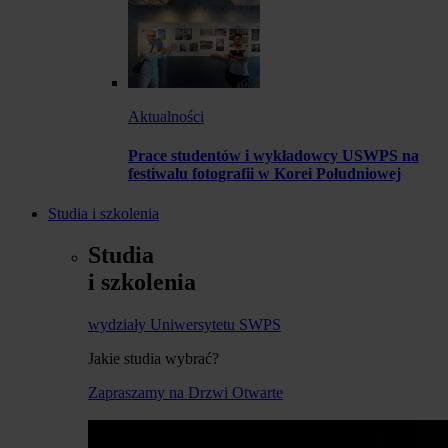
Aktualności
Prace studentów i wykładowcy USWPS na
festiwalu fotografii w Korei Południowej
Studia i szkolenia
Studia
i szkolenia
wydziały Uniwersytetu SWPS
Jakie studia wybrać?
Zapraszamy na Drzwi Otwarte