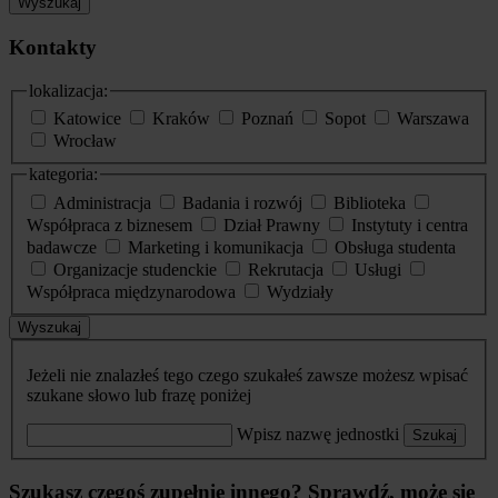
Wyszukaj
Kontakty
lokalizacja:
Katowice
Kraków
Poznań
Sopot
Warszawa
Wrocław
kategoria:
Administracja
Badania i rozwój
Biblioteka
Współpraca z biznesem
Dział Prawny
Instytuty i centra
badawcze
Marketing i komunikacja
Obsługa studenta
Organizacje studenckie
Rekrutacja
Usługi
Współpraca międzynarodowa
Wydziały
Wyszukaj
Jeżeli nie znalazłeś tego czego szukałeś zawsze możesz wpisać
szukane słowo lub frazę poniżej
Wpisz nazwę jednostki
Szukaj
Szukasz czegoś zupełnie innego? Sprawdź, może się