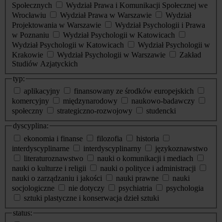
Społecznych
Wydział Prawa i Komunikacji Społecznej we
Wrocławiu
Wydział Prawa w Warszawie
Wydział
Projektowania w Warszawie
Wydział Psychologii i Prawa
w Poznaniu
Wydział Psychologii w Katowicach
Wydział Psychologii w Katowicach
Wydział Psychologii w
Krakowie
Wydział Psychologii w Warszawie
Zakład
Studiów Azjatyckich
typ:
aplikacyjny
finansowany ze środków europejskich
komercyjny
międzynarodowy
naukowo-badawczy
społeczny
strategiczno-rozwojowy
studencki
dyscyplina:
ekonomia i finanse
filozofia
historia
interdyscyplinarne
interdyscyplinarny
językoznawstwo
literaturoznawstwo
nauki o komunikacji i mediach
nauki o kulturze i religii
nauki o polityce i administracji
nauki o zarządzaniu i jakości
nauki prawne
nauki
socjologiczne
nie dotyczy
psychiatria
psychologia
sztuki plastyczne i konserwacja dzieł sztuki
status: