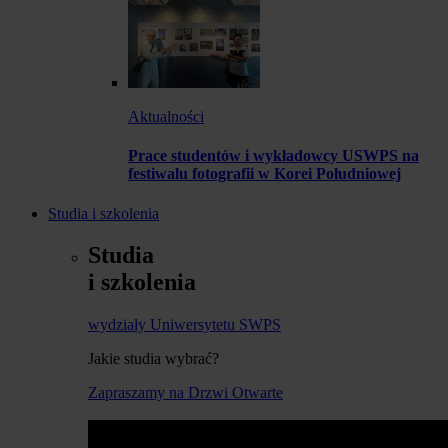
Aktualności
Prace studentów i wykładowcy USWPS na
festiwalu fotografii w Korei Południowej
Studia i szkolenia
Studia
i szkolenia
wydziały Uniwersytetu SWPS
Jakie studia wybrać?
Zapraszamy na Drzwi Otwarte