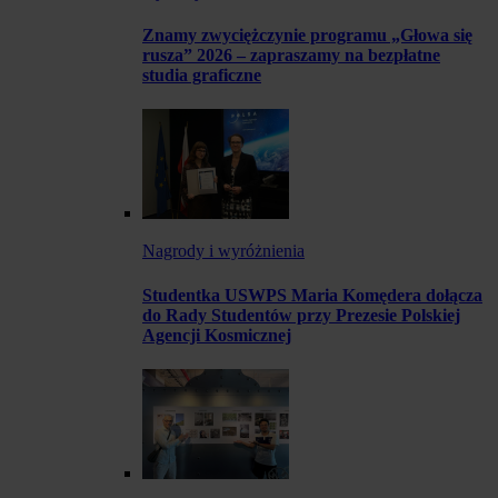
Znamy zwyciężczynie programu „Głowa się
rusza” 2026 – zapraszamy na bezpłatne
studia graficzne
Nagrody i wyróżnienia
Studentka USWPS Maria Komędera dołącza
do Rady Studentów przy Prezesie Polskiej
Agencji Kosmicznej