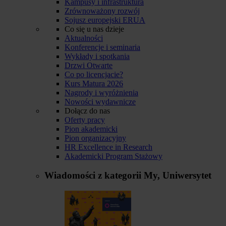
Kampusy i infrastruktura
Zrównoważony rozwój
Sojusz europejski ERUA
Co się u nas dzieje
Aktualności
Konferencje i seminaria
Wykłady i spotkania
Drzwi Otwarte
Co po licencjacie?
Kurs Matura 2026
Nagrody i wyróżnienia
Nowości wydawnicze
Dołącz do nas
Oferty pracy
Pion akademicki
Pion organizacyjny
HR Excellence in Research
Akademicki Program Stażowy
Wiadomości z kategorii
My, Uniwersytet