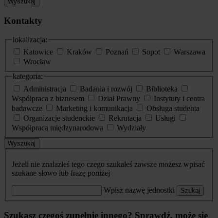
Wyszukaj
Kontakty
lokalizacja:
Katowice
Kraków
Poznań
Sopot
Warszawa
Wrocław
kategoria:
Administracja
Badania i rozwój
Biblioteka
Współpraca z biznesem
Dział Prawny
Instytuty i centra
badawcze
Marketing i komunikacja
Obsługa studenta
Organizacje studenckie
Rekrutacja
Usługi
Współpraca międzynarodowa
Wydziały
Wyszukaj
Jeżeli nie znalazłeś tego czego szukałeś zawsze możesz wpisać
szukane słowo lub frazę poniżej
Wpisz nazwę jednostki
Szukaj
Szukasz czegoś zupełnie innego? Sprawdź, może się