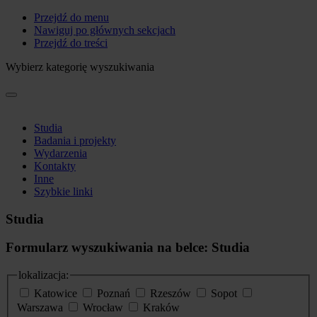
Przejdź do menu
Nawiguj po głównych sekcjach
Przejdź do treści
Wybierz kategorię wyszukiwania
Studia
Badania i projekty
Wydarzenia
Kontakty
Inne
Szybkie linki
Studia
Formularz wyszukiwania na belce: Studia
lokalizacja:
Katowice
Poznań
Rzeszów
Sopot
Warszawa
Wrocław
Kraków