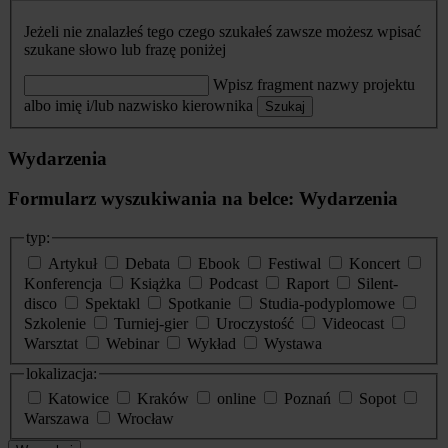
Jeżeli nie znalazłeś tego czego szukałeś zawsze możesz wpisać
szukane słowo lub frazę poniżej
Wpisz fragment nazwy projektu
albo imię i/lub nazwisko kierownika
Szukaj
Wydarzenia
Formularz wyszukiwania na belce: Wydarzenia
typ:
Artykuł
Debata
Ebook
Festiwal
Koncert
Konferencja
Książka
Podcast
Raport
Silent-
disco
Spektakl
Spotkanie
Studia-podyplomowe
Szkolenie
Turniej-gier
Uroczystość
Videocast
Warsztat
Webinar
Wykład
Wystawa
lokalizacja:
Katowice
Kraków
online
Poznań
Sopot
Warszawa
Wrocław