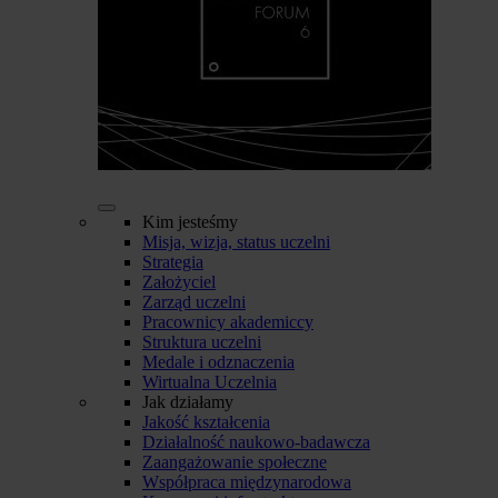
Kim jesteśmy
Misja, wizja, status uczelni
Strategia
Założyciel
Zarząd uczelni
Pracownicy akademiccy
Struktura uczelni
Medale i odznaczenia
Wirtualna Uczelnia
Jak działamy
Jakość kształcenia
Działalność naukowo-badawcza
Zaangażowanie społeczne
Współpraca międzynarodowa