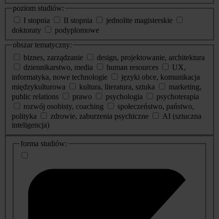
poziom studiów:
I stopnia
II stopnia
jednolite magisterskie
doktoraty
podyplomowe
obszar tematyczny:
biznes, zarządzanie
design, projektowanie, architektura
dziennikarstwo, media
human resources
UX,
informatyka, nowe technologie
języki obce, komunikacja
międzykulturowa
kultura, literatura, sztuka
marketing,
public relations
prawo
psychologia
psychoterapia
rozwój osobisty, coaching
społeczeństwo, państwo,
polityka
zdrowie, zaburzenia psychiczne
AI (sztuczna
inteligencja)
dodatkowe
forma studiów:
informacje
o
studiach