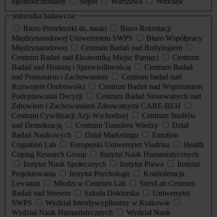
ogólnouczelniany
Sopot
Warszawa
Wrocław
jednostka badawcza:
Biuro Prorektorki ds. nauki
Biuro Rekrutacji
Międzynarodowej Uniwersytetu SWPS
Biuro Współpracy
Międzynarodowej
Centrum Badań nad Bullyingiem
Centrum Badań nad Ekonomiką Miejsc Pamięci
Centrum
Badań nad Historią i Sprawiedliwością
Centrum Badań
nad Poznaniem i Zachowaniem
Centrum badań nad
Rozwojem Osobowości
Centrum Badań nad Wspieraniem
Podejmowania Decyzji
Centrum Badań Stosowanych nad
Zdrowiem i Zachowaniami Zdrowotnymi CARE-BEH
Centrum Cywilizacji Azji Wschodniej
Centrum Studiów
nad Demokracją
Centrum Transferu Wiedzy
Dział
Badań Naukowych
Dział Marketingu
Emotion
Cognition Lab
Europejski Uniwersytet Viadrina
Health
Coping Research Group
Instytut Nauk Humanistycznych
Instytut Nauk Społecznych
Instytut Prawa
Instytut
Projektowania
Instytut Psychologii
Konfederacja
Lewiatan
Młodzi w Centrum Lab
StresLab Centrum
Badań nad Stresem
Szkoła Doktorska
Uniwersytet
SWPS
Wydział Interdyscyplinarny w Krakowie
Wydział Nauk Humanistycznych
Wydział Nauk