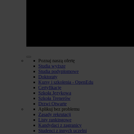
Poznaj naszą ofertę
Studia wyższe
Studia podyplomowe
Doktoraty
Kursy i szkolenia - OpenEdu
Certyfikacje
Szkoła Językowa
Szkoła Trenerów
Drzwi Otwarte
Aplikuj bez problemu
Zasady rekrutacji
Listy rankingowe
Kandydaci z zagranicy
Studenci z innych uczelni