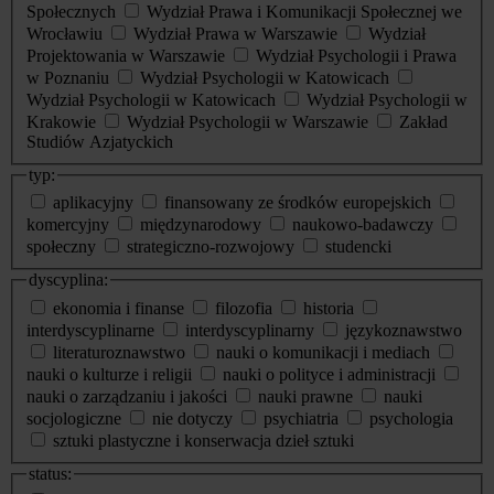
Społecznych
Wydział Prawa i Komunikacji Społecznej we
Wrocławiu
Wydział Prawa w Warszawie
Wydział
Projektowania w Warszawie
Wydział Psychologii i Prawa
w Poznaniu
Wydział Psychologii w Katowicach
Wydział Psychologii w Katowicach
Wydział Psychologii w
Krakowie
Wydział Psychologii w Warszawie
Zakład
Studiów Azjatyckich
typ:
aplikacyjny
finansowany ze środków europejskich
komercyjny
międzynarodowy
naukowo-badawczy
społeczny
strategiczno-rozwojowy
studencki
dyscyplina:
ekonomia i finanse
filozofia
historia
interdyscyplinarne
interdyscyplinarny
językoznawstwo
literaturoznawstwo
nauki o komunikacji i mediach
nauki o kulturze i religii
nauki o polityce i administracji
nauki o zarządzaniu i jakości
nauki prawne
nauki
socjologiczne
nie dotyczy
psychiatria
psychologia
sztuki plastyczne i konserwacja dzieł sztuki
status: