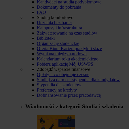
Kandydaci na studia podyplomowe
Dokumenty do pobrania
FAQ
Studiuj komfortowo
Uczelnia bez barier
Kampusy i infrastruktura
Zakwaterowanie na czas studiów
Biblioteki
Organizacje studenckie
Oferta Biura Karier: praktyki i staże
Wymiana międzynarodowa
Kalendarium roku akademickiego
Pobierz aplikację Mój USWPS
Zdobądź wsparcie finansowe
Opłaty – co obejmuje czesne
Studiuj za darmo – stypendia dla kandydatów
Stypendia dla studentów
Preferencyjne kredyty
Dofinansowanie przez pracodawcę
Wiadomości z kategorii
Studia i szkolenia