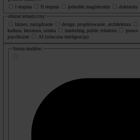
I stopnia
II stopnia
jednolite magisterskie
doktoraty
obszar tematyczny:
biznes, zarządzanie
design, projektowanie, architektura
kultura, literatura, sztuka
marketing, public relations
prawo
psychiczne
AI (sztuczna inteligencja)
dodatkowe
forma studiów:
informacje
o
studiach