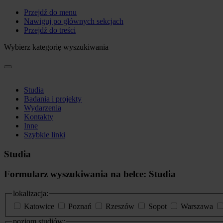
Przejdź do menu
Nawiguj po głównych sekcjach
Przejdź do treści
Wybierz kategorię wyszukiwania
Studia
Badania i projekty
Wydarzenia
Kontakty
Inne
Szybkie linki
Studia
Formularz wyszukiwania na belce: Studia
lokalizacja:
Katowice
Poznań
Rzeszów
Sopot
Warszawa
poziom studiów: