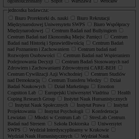
ogólnouczelniany
Sopot
Warszawa
Wrocław
jednostka badawcza:
Biuro Prorektorki ds. nauki
Biuro Rekrutacji
Międzynarodowej Uniwersytetu SWPS
Biuro Współpracy
Międzynarodowej
Centrum Badań nad Bullyingiem
Centrum Badań nad Ekonomiką Miejsc Pamięci
Centrum
Badań nad Historią i Sprawiedliwością
Centrum Badań
nad Poznaniem i Zachowaniem
Centrum badań nad
Rozwojem Osobowości
Centrum Badań nad Wspieraniem
Podejmowania Decyzji
Centrum Badań Stosowanych nad
Zdrowiem i Zachowaniami Zdrowotnymi CARE-BEH
Centrum Cywilizacji Azji Wschodniej
Centrum Studiów
nad Demokracją
Centrum Transferu Wiedzy
Dział
Badań Naukowych
Dział Marketingu
Emotion
Cognition Lab
Europejski Uniwersytet Viadrina
Health
Coping Research Group
Instytut Nauk Humanistycznych
Instytut Nauk Społecznych
Instytut Prawa
Instytut
Projektowania
Instytut Psychologii
Konfederacja
Lewiatan
Młodzi w Centrum Lab
StresLab Centrum
Badań nad Stresem
Szkoła Doktorska
Uniwersytet
SWPS
Wydział Interdyscyplinarny w Krakowie
Wydział Nauk Humanistycznych
Wydział Nauk