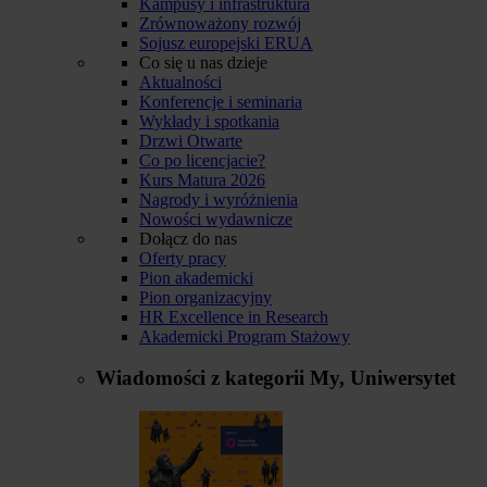
Kampusy i infrastruktura
Zrównoważony rozwój
Sojusz europejski ERUA
Co się u nas dzieje
Aktualności
Konferencje i seminaria
Wykłady i spotkania
Drzwi Otwarte
Co po licencjacie?
Kurs Matura 2026
Nagrody i wyróżnienia
Nowości wydawnicze
Dołącz do nas
Oferty pracy
Pion akademicki
Pion organizacyjny
HR Excellence in Research
Akademicki Program Stażowy
Wiadomości z kategorii
My, Uniwersytet