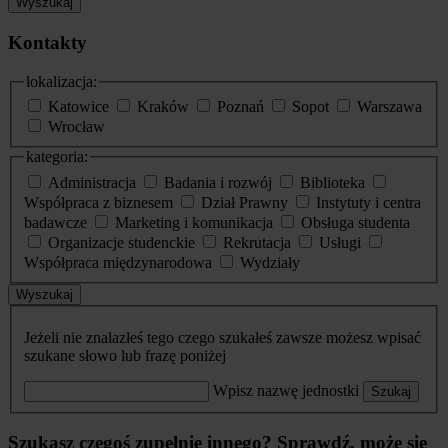
Wyszukaj
Kontakty
lokalizacja:
Katowice
Kraków
Poznań
Sopot
Warszawa
Wrocław
kategoria:
Administracja
Badania i rozwój
Biblioteka
Współpraca z biznesem
Dział Prawny
Instytuty i centra
badawcze
Marketing i komunikacja
Obsługa studenta
Organizacje studenckie
Rekrutacja
Usługi
Współpraca międzynarodowa
Wydziały
Wyszukaj
Jeżeli nie znalazłeś tego czego szukałeś zawsze możesz wpisać
szukane słowo lub frazę poniżej
Wpisz nazwę jednostki
Szukaj
Szukasz czegoś zupełnie innego? Sprawdź, może się