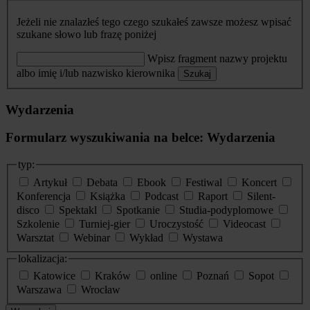
Jeżeli nie znalazłeś tego czego szukałeś zawsze możesz wpisać
szukane słowo lub frazę poniżej
Wpisz fragment nazwy projektu
albo imię i/lub nazwisko kierownika
Szukaj
Wydarzenia
Formularz wyszukiwania na belce: Wydarzenia
typ:
Artykuł
Debata
Ebook
Festiwal
Koncert
Konferencja
Książka
Podcast
Raport
Silent-
disco
Spektakl
Spotkanie
Studia-podyplomowe
Szkolenie
Turniej-gier
Uroczystość
Videocast
Warsztat
Webinar
Wykład
Wystawa
lokalizacja:
Katowice
Kraków
online
Poznań
Sopot
Warszawa
Wrocław