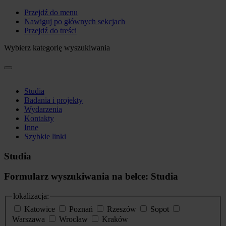
Przejdź do menu
Nawiguj po głównych sekcjach
Przejdź do treści
Wybierz kategorię wyszukiwania
Studia
Badania i projekty
Wydarzenia
Kontakty
Inne
Szybkie linki
Studia
Formularz wyszukiwania na belce: Studia
lokalizacja:
Katowice
Poznań
Rzeszów
Sopot
Warszawa
Wrocław
Kraków