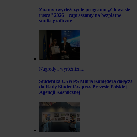
Znamy zwyciężczynie programu „Głowa się
rusza” 2026 – zapraszamy na bezpłatne
studia graficzne
Nagrody i wyróżnienia
Studentka USWPS Maria Komędera dołącza
do Rady Studentów przy Prezesie Polskiej
Agencji Kosmicznej