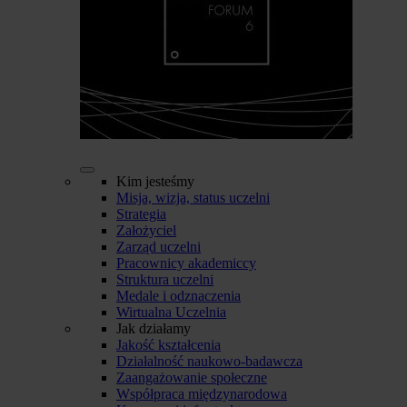
Kim jesteśmy
Misja, wizja, status uczelni
Strategia
Założyciel
Zarząd uczelni
Pracownicy akademiccy
Struktura uczelni
Medale i odznaczenia
Wirtualna Uczelnia
Jak działamy
Jakość kształcenia
Działalność naukowo-badawcza
Zaangażowanie społeczne
Współpraca międzynarodowa