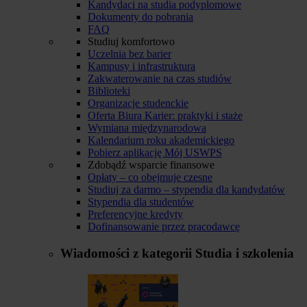
Kandydaci na studia podyplomowe
Dokumenty do pobrania
FAQ
Studiuj komfortowo
Uczelnia bez barier
Kampusy i infrastruktura
Zakwaterowanie na czas studiów
Biblioteki
Organizacje studenckie
Oferta Biura Karier: praktyki i staże
Wymiana międzynarodowa
Kalendarium roku akademickiego
Pobierz aplikację Mój USWPS
Zdobądź wsparcie finansowe
Opłaty – co obejmuje czesne
Studiuj za darmo – stypendia dla kandydatów
Stypendia dla studentów
Preferencyjne kredyty
Dofinansowanie przez pracodawcę
Wiadomości z kategorii
Studia i szkolenia