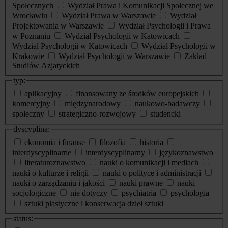
Społecznych
Wydział Prawa i Komunikacji Społecznej we
Wrocławiu
Wydział Prawa w Warszawie
Wydział
Projektowania w Warszawie
Wydział Psychologii i Prawa
w Poznaniu
Wydział Psychologii w Katowicach
Wydział Psychologii w Katowicach
Wydział Psychologii w
Krakowie
Wydział Psychologii w Warszawie
Zakład
Studiów Azjatyckich
typ:
aplikacyjny
finansowany ze środków europejskich
komercyjny
międzynarodowy
naukowo-badawczy
społeczny
strategiczno-rozwojowy
studencki
dyscyplina:
ekonomia i finanse
filozofia
historia
interdyscyplinarne
interdyscyplinarny
językoznawstwo
literaturoznawstwo
nauki o komunikacji i mediach
nauki o kulturze i religii
nauki o polityce i administracji
nauki o zarządzaniu i jakości
nauki prawne
nauki
socjologiczne
nie dotyczy
psychiatria
psychologia
sztuki plastyczne i konserwacja dzieł sztuki
status: