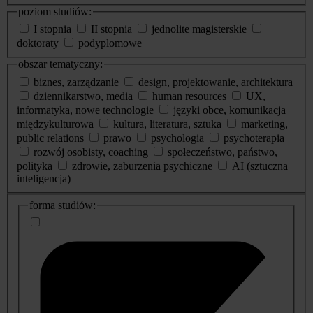
poziom studiów:
I stopnia
II stopnia
jednolite magisterskie
doktoraty
podyplomowe
obszar tematyczny:
biznes, zarządzanie
design, projektowanie, architektura
dziennikarstwo, media
human resources
UX,
informatyka, nowe technologie
języki obce, komunikacja
międzykulturowa
kultura, literatura, sztuka
marketing,
public relations
prawo
psychologia
psychoterapia
rozwój osobisty, coaching
społeczeństwo, państwo,
polityka
zdrowie, zaburzenia psychiczne
AI (sztuczna
inteligencja)
dodatkowe
forma studiów:
informacje
o
studiach