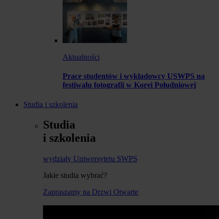
Aktualności
Prace studentów i wykładowcy USWPS na
festiwalu fotografii w Korei Południowej
Studia i szkolenia
Studia
i szkolenia
wydziały Uniwersytetu SWPS
Jakie studia wybrać?
Zapraszamy na Drzwi Otwarte