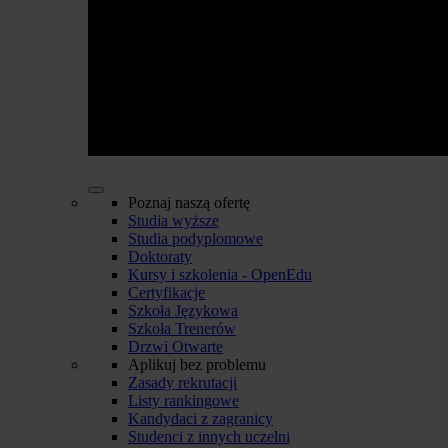
Poznaj naszą ofertę
Studia wyższe
Studia podyplomowe
Doktoraty
Kursy i szkolenia - OpenEdu
Certyfikacje
Szkoła Językowa
Szkoła Trenerów
Drzwi Otwarte
Aplikuj bez problemu
Zasady rekrutacji
Listy rankingowe
Kandydaci z zagranicy
Studenci z innych uczelni