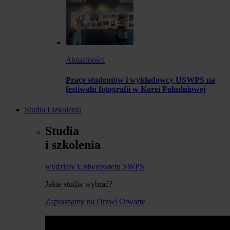
Aktualności
Prace studentów i wykładowcy USWPS na
festiwalu fotografii w Korei Południowej
Studia i szkolenia
Studia
i szkolenia
wydziały Uniwersytetu SWPS
Jakie studia wybrać?
Zapraszamy na Drzwi Otwarte