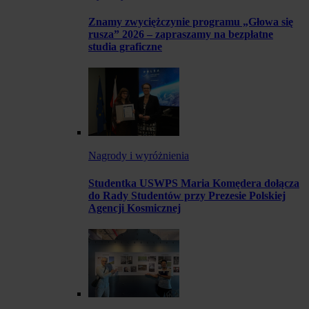
Znamy zwyciężczynie programu „Głowa się
rusza” 2026 – zapraszamy na bezpłatne
studia graficzne
Nagrody i wyróżnienia
Studentka USWPS Maria Komędera dołącza
do Rady Studentów przy Prezesie Polskiej
Agencji Kosmicznej