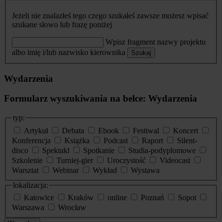
Jeżeli nie znalazłeś tego czego szukałeś zawsze możesz wpisać
szukane słowo lub frazę poniżej
Wpisz fragment nazwy projektu
albo imię i/lub nazwisko kierownika
Szukaj
Wydarzenia
Formularz wyszukiwania na belce: Wydarzenia
typ:
Artykuł
Debata
Ebook
Festiwal
Koncert
Konferencja
Książka
Podcast
Raport
Silent-
disco
Spektakl
Spotkanie
Studia-podyplomowe
Szkolenie
Turniej-gier
Uroczystość
Videocast
Warsztat
Webinar
Wykład
Wystawa
lokalizacja:
Katowice
Kraków
online
Poznań
Sopot
Warszawa
Wrocław