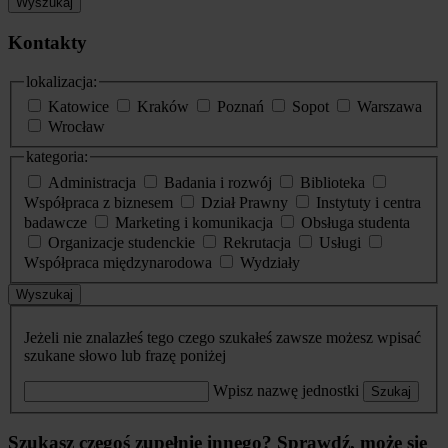
Wyszukaj
Kontakty
lokalizacja:
Katowice
Kraków
Poznań
Sopot
Warszawa
Wrocław
kategoria:
Administracja
Badania i rozwój
Biblioteka
Współpraca z biznesem
Dział Prawny
Instytuty i centra
badawcze
Marketing i komunikacja
Obsługa studenta
Organizacje studenckie
Rekrutacja
Usługi
Współpraca międzynarodowa
Wydziały
Wyszukaj
Jeżeli nie znalazłeś tego czego szukałeś zawsze możesz wpisać
szukane słowo lub frazę poniżej
Wpisz nazwę jednostki
Szukaj
Szukasz czegoś zupełnie innego? Sprawdź, może się