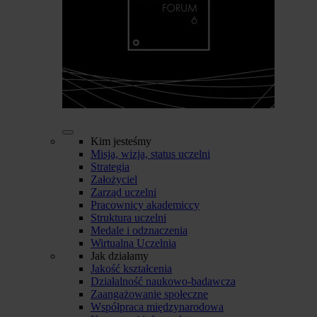
Kim jesteśmy
Misja, wizja, status uczelni
Strategia
Założyciel
Zarząd uczelni
Pracownicy akademiccy
Struktura uczelni
Medale i odznaczenia
Wirtualna Uczelnia
Jak działamy
Jakość kształcenia
Działalność naukowo-badawcza
Zaangażowanie społeczne
Współpraca międzynarodowa