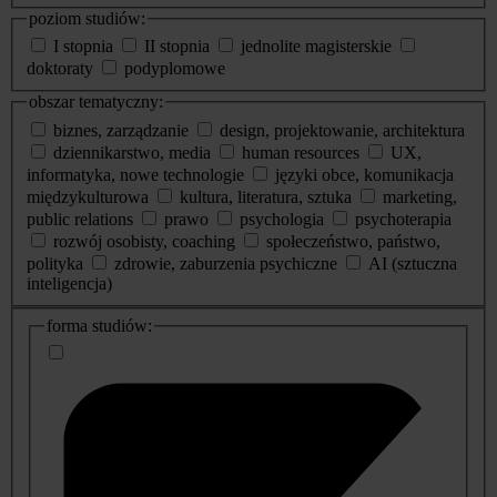
poziom studiów:
I stopnia
II stopnia
jednolite magisterskie
doktoraty
podyplomowe
obszar tematyczny:
biznes, zarządzanie
design, projektowanie, architektura
dziennikarstwo, media
human resources
UX,
informatyka, nowe technologie
języki obce, komunikacja
międzykulturowa
kultura, literatura, sztuka
marketing,
public relations
prawo
psychologia
psychoterapia
rozwój osobisty, coaching
społeczeństwo, państwo,
polityka
zdrowie, zaburzenia psychiczne
AI (sztuczna
inteligencja)
dodatkowe
forma studiów:
informacje
o
studiach