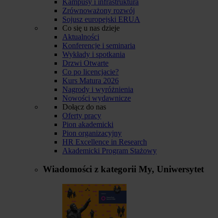
Kampusy i infrastruktura
Zrównoważony rozwój
Sojusz europejski ERUA
Co się u nas dzieje
Aktualności
Konferencje i seminaria
Wykłady i spotkania
Drzwi Otwarte
Co po licencjacie?
Kurs Matura 2026
Nagrody i wyróżnienia
Nowości wydawnicze
Dołącz do nas
Oferty pracy
Pion akademicki
Pion organizacyjny
HR Excellence in Research
Akademicki Program Stażowy
Wiadomości z kategorii
My, Uniwersytet