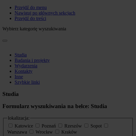
Przejdź do menu
Nawiguj po głównych sekcjach
Przejdź do treści
Wybierz kategorię wyszukiwania
Studia
Badania i projekty
Wydarzenia
Kontakty
Inne
Szybkie linki
Studia
Formularz wyszukiwania na belce: Studia
lokalizacja:
Katowice
Poznań
Rzeszów
Sopot
Warszawa
Wrocław
Kraków