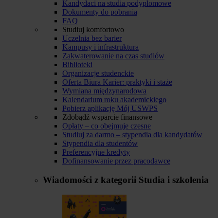
Kandydaci na studia podyplomowe
Dokumenty do pobrania
FAQ
Studiuj komfortowo
Uczelnia bez barier
Kampusy i infrastruktura
Zakwaterowanie na czas studiów
Biblioteki
Organizacje studenckie
Oferta Biura Karier: praktyki i staże
Wymiana międzynarodowa
Kalendarium roku akademickiego
Pobierz aplikację Mój USWPS
Zdobądź wsparcie finansowe
Opłaty – co obejmuje czesne
Studiuj za darmo – stypendia dla kandydatów
Stypendia dla studentów
Preferencyjne kredyty
Dofinansowanie przez pracodawcę
Wiadomości z kategorii
Studia i szkolenia