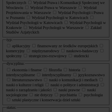
Społecznych
Wydział Prawa i Komunikacji Społecznej we
Wrocławiu
Wydział Prawa w Warszawie
Wydział
Projektowania w Warszawie
Wydział Psychologii i Prawa
w Poznaniu
Wydział Psychologii w Katowicach
Wydział Psychologii w Katowicach
Wydział Psychologii w
Krakowie
Wydział Psychologii w Warszawie
Zakład
Studiów Azjatyckich
typ:
aplikacyjny
finansowany ze środków europejskich
komercyjny
międzynarodowy
naukowo-badawczy
społeczny
strategiczno-rozwojowy
studencki
dyscyplina:
ekonomia i finanse
filozofia
historia
interdyscyplinarne
interdyscyplinarny
językoznawstwo
literaturoznawstwo
nauki o komunikacji i mediach
nauki o kulturze i religii
nauki o polityce i administracji
nauki o zarządzaniu i jakości
nauki prawne
nauki
socjologiczne
nie dotyczy
psychiatria
psychologia
sztuki plastyczne i konserwacja dzieł sztuki
status: