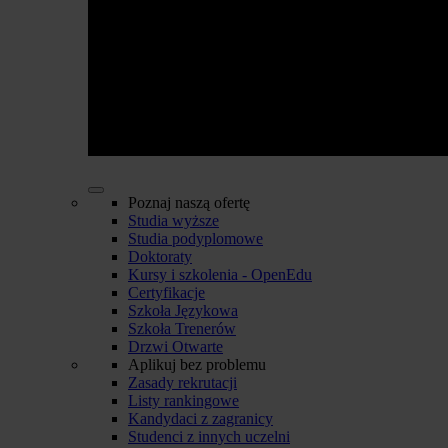
Poznaj naszą ofertę
Studia wyższe
Studia podyplomowe
Doktoraty
Kursy i szkolenia - OpenEdu
Certyfikacje
Szkoła Językowa
Szkoła Trenerów
Drzwi Otwarte
Aplikuj bez problemu
Zasady rekrutacji
Listy rankingowe
Kandydaci z zagranicy
Studenci z innych uczelni