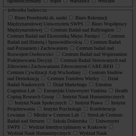
ogólnouczelniany
Sopot
Warszawa
Wrocław
jednostka badawcza:
Biuro Prorektorki ds. nauki
Biuro Rekrutacji
Międzynarodowej Uniwersytetu SWPS
Biuro Współpracy
Międzynarodowej
Centrum Badań nad Bullyingiem
Centrum Badań nad Ekonomiką Miejsc Pamięci
Centrum
Badań nad Historią i Sprawiedliwością
Centrum Badań
nad Poznaniem i Zachowaniem
Centrum badań nad
Rozwojem Osobowości
Centrum Badań nad Wspieraniem
Podejmowania Decyzji
Centrum Badań Stosowanych nad
Zdrowiem i Zachowaniami Zdrowotnymi CARE-BEH
Centrum Cywilizacji Azji Wschodniej
Centrum Studiów
nad Demokracją
Centrum Transferu Wiedzy
Dział
Badań Naukowych
Dział Marketingu
Emotion
Cognition Lab
Europejski Uniwersytet Viadrina
Health
Coping Research Group
Instytut Nauk Humanistycznych
Instytut Nauk Społecznych
Instytut Prawa
Instytut
Projektowania
Instytut Psychologii
Konfederacja
Lewiatan
Młodzi w Centrum Lab
StresLab Centrum
Badań nad Stresem
Szkoła Doktorska
Uniwersytet
SWPS
Wydział Interdyscyplinarny w Krakowie
Wydział Nauk Humanistycznych
Wydział Nauk