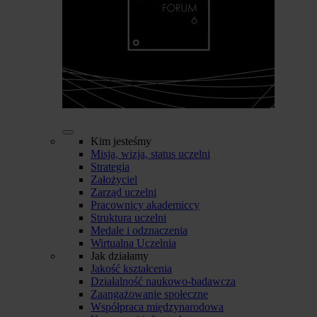
Kim jesteśmy
Misja, wizja, status uczelni
Strategia
Założyciel
Zarząd uczelni
Pracownicy akademiccy
Struktura uczelni
Medale i odznaczenia
Wirtualna Uczelnia
Jak działamy
Jakość kształcenia
Działalność naukowo-badawcza
Zaangażowanie społeczne
Współpraca międzynarodowa