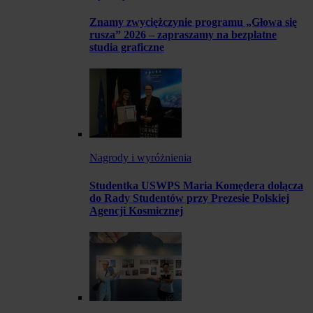
Znamy zwyciężczynie programu „Głowa się
rusza” 2026 – zapraszamy na bezpłatne
studia graficzne
Nagrody i wyróżnienia
Studentka USWPS Maria Komędera dołącza
do Rady Studentów przy Prezesie Polskiej
Agencji Kosmicznej