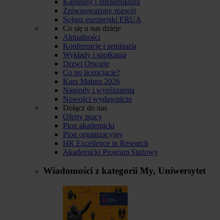
Kampusy i infrastruktura
Zrównoważony rozwój
Sojusz europejski ERUA
Co się u nas dzieje
Aktualności
Konferencje i seminaria
Wykłady i spotkania
Drzwi Otwarte
Co po licencjacie?
Kurs Matura 2026
Nagrody i wyróżnienia
Nowości wydawnicze
Dołącz do nas
Oferty pracy
Pion akademicki
Pion organizacyjny
HR Excellence in Research
Akademicki Program Stażowy
Wiadomości z kategorii
My, Uniwersytet