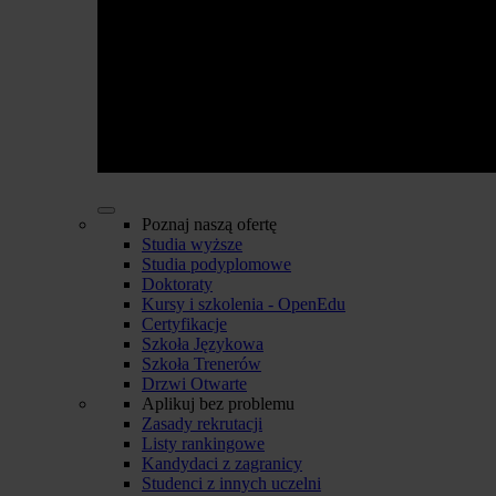
Poznaj naszą ofertę
Studia wyższe
Studia podyplomowe
Doktoraty
Kursy i szkolenia - OpenEdu
Certyfikacje
Szkoła Językowa
Szkoła Trenerów
Drzwi Otwarte
Aplikuj bez problemu
Zasady rekrutacji
Listy rankingowe
Kandydaci z zagranicy
Studenci z innych uczelni