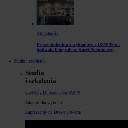
Aktualności
Prace studentów i wykładowcy USWPS na
festiwalu fotografii w Korei Południowej
Studia i szkolenia
Studia
i szkolenia
wydziały Uniwersytetu SWPS
Jakie studia wybrać?
Zapraszamy na Drzwi Otwarte