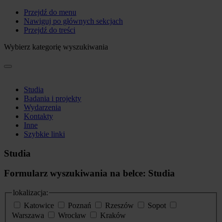
Przejdź do menu
Nawiguj po głównych sekcjach
Przejdź do treści
Wybierz kategorię wyszukiwania
Studia
Badania i projekty
Wydarzenia
Kontakty
Inne
Szybkie linki
Studia
Formularz wyszukiwania na belce: Studia
lokalizacja:
Katowice
Poznań
Rzeszów
Sopot
Warszawa
Wrocław
Kraków