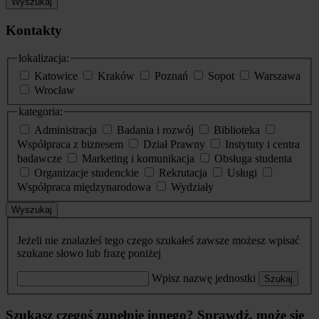
Wyszukaj
Kontakty
lokalizacja:
Katowice
Kraków
Poznań
Sopot
Warszawa
Wrocław
kategoria:
Administracja
Badania i rozwój
Biblioteka
Współpraca z biznesem
Dział Prawny
Instytuty i centra
badawcze
Marketing i komunikacja
Obsługa studenta
Organizacje studenckie
Rekrutacja
Usługi
Współpraca międzynarodowa
Wydziały
Wyszukaj
Jeżeli nie znalazłeś tego czego szukałeś zawsze możesz wpisać
szukane słowo lub frazę poniżej
Wpisz nazwę jednostki
Szukaj
Szukasz czegoś zupełnie innego? Sprawdź, może się