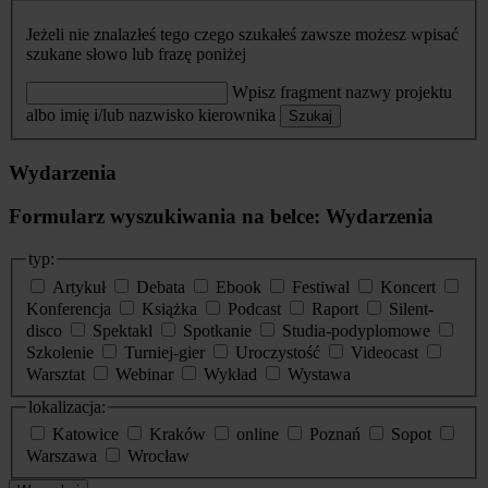
Jeżeli nie znalazłeś tego czego szukałeś zawsze możesz wpisać
szukane słowo lub frazę poniżej
Wpisz fragment nazwy projektu
albo imię i/lub nazwisko kierownika
Szukaj
Wydarzenia
Formularz wyszukiwania na belce: Wydarzenia
typ:
Artykuł
Debata
Ebook
Festiwal
Koncert
Konferencja
Książka
Podcast
Raport
Silent-
disco
Spektakl
Spotkanie
Studia-podyplomowe
Szkolenie
Turniej-gier
Uroczystość
Videocast
Warsztat
Webinar
Wykład
Wystawa
lokalizacja:
Katowice
Kraków
online
Poznań
Sopot
Warszawa
Wrocław