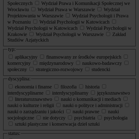
Społecznych
Wydział Prawa i Komunikacji Społecznej we
Wrocławiu
Wydział Prawa w Warszawie
Wydział
Projektowania w Warszawie
Wydział Psychologii i Prawa
w Poznaniu
Wydział Psychologii w Katowicach
Wydział Psychologii w Katowicach
Wydział Psychologii w
Krakowie
Wydział Psychologii w Warszawie
Zakład
Studiów Azjatyckich
typ:
aplikacyjny
finansowany ze środków europejskich
komercyjny
międzynarodowy
naukowo-badawczy
społeczny
strategiczno-rozwojowy
studencki
dyscyplina:
ekonomia i finanse
filozofia
historia
interdyscyplinarne
interdyscyplinarny
językoznawstwo
literaturoznawstwo
nauki o komunikacji i mediach
nauki o kulturze i religii
nauki o polityce i administracji
nauki o zarządzaniu i jakości
nauki prawne
nauki
socjologiczne
nie dotyczy
psychiatria
psychologia
sztuki plastyczne i konserwacja dzieł sztuki
status: