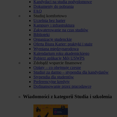
Kandydaci na studia podyplomowe
Dokumenty do pobrania
FAQ
Studiuj komfortowo
Uczelnia bez barier
Kampusy i infrastruktura
Zakwaterowanie na czas studiów
Biblioteki
Organizacje studenckie
Oferta Biura Karier: praktyki i staże
Wymiana międzynarodowa
Kalendarium roku akademickiego
Pobierz aplikację Mój USWPS
Zdobądź wsparcie finansowe
Opłaty – co obejmuje czesne
Studiuj za darmo – stypendia dla kandydatów
Stypendia dla studentów
Preferencyjne kredyty
Dofinansowanie przez pracodawcę
Wiadomości z kategorii
Studia i szkolenia