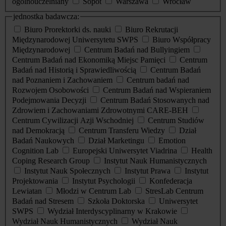
ogólnouczelniany
Sopot
Warszawa
Wrocław
jednostka badawcza:
Biuro Prorektorki ds. nauki
Biuro Rekrutacji
Międzynarodowej Uniwersytetu SWPS
Biuro Współpracy
Międzynarodowej
Centrum Badań nad Bullyingiem
Centrum Badań nad Ekonomiką Miejsc Pamięci
Centrum
Badań nad Historią i Sprawiedliwością
Centrum Badań
nad Poznaniem i Zachowaniem
Centrum badań nad
Rozwojem Osobowości
Centrum Badań nad Wspieraniem
Podejmowania Decyzji
Centrum Badań Stosowanych nad
Zdrowiem i Zachowaniami Zdrowotnymi CARE-BEH
Centrum Cywilizacji Azji Wschodniej
Centrum Studiów
nad Demokracją
Centrum Transferu Wiedzy
Dział
Badań Naukowych
Dział Marketingu
Emotion
Cognition Lab
Europejski Uniwersytet Viadrina
Health
Coping Research Group
Instytut Nauk Humanistycznych
Instytut Nauk Społecznych
Instytut Prawa
Instytut
Projektowania
Instytut Psychologii
Konfederacja
Lewiatan
Młodzi w Centrum Lab
StresLab Centrum
Badań nad Stresem
Szkoła Doktorska
Uniwersytet
SWPS
Wydział Interdyscyplinarny w Krakowie
Wydział Nauk Humanistycznych
Wydział Nauk