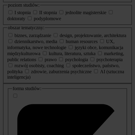
poziom studiów:
I stopnia
II stopnia
jednolite magisterskie
doktoraty
podyplomowe
obszar tematyczny:
biznes, zarządzanie
design, projektowanie, architektura
dziennikarstwo, media
human resources
UX,
informatyka, nowe technologie
języki obce, komunikacja
międzykulturowa
kultura, literatura, sztuka
marketing,
public relations
prawo
psychologia
psychoterapia
rozwój osobisty, coaching
społeczeństwo, państwo,
polityka
zdrowie, zaburzenia psychiczne
AI (sztuczna
inteligencja)
dodatkowe
forma studiów:
informacje
o
studiach