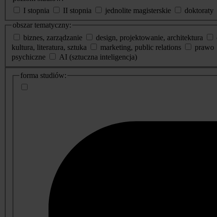
I stopnia
II stopnia
jednolite magisterskie
doktoraty
obszar tematyczny:
biznes, zarządzanie
design, projektowanie, architektura
kultura, literatura, sztuka
marketing, public relations
prawo
psychiczne
AI (sztuczna inteligencja)
dodatkowe
forma studiów:
informacje
o
studiach