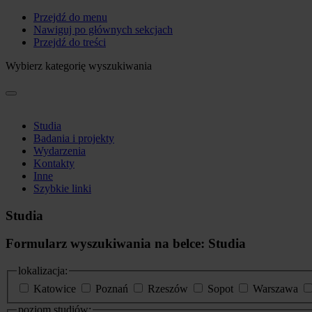
Przejdź do menu
Nawiguj po głównych sekcjach
Przejdź do treści
Wybierz kategorię wyszukiwania
Studia
Badania i projekty
Wydarzenia
Kontakty
Inne
Szybkie linki
Studia
Formularz wyszukiwania na belce: Studia
lokalizacja:
Katowice
Poznań
Rzeszów
Sopot
Warszawa
poziom studiów: