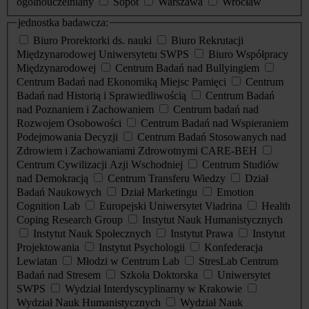
ogólnouczelniany
Sopot
Warszawa
Wrocław
jednostka badawcza:
Biuro Prorektorki ds. nauki
Biuro Rekrutacji
Międzynarodowej Uniwersytetu SWPS
Biuro Współpracy
Międzynarodowej
Centrum Badań nad Bullyingiem
Centrum Badań nad Ekonomiką Miejsc Pamięci
Centrum
Badań nad Historią i Sprawiedliwością
Centrum Badań
nad Poznaniem i Zachowaniem
Centrum badań nad
Rozwojem Osobowości
Centrum Badań nad Wspieraniem
Podejmowania Decyzji
Centrum Badań Stosowanych nad
Zdrowiem i Zachowaniami Zdrowotnymi CARE-BEH
Centrum Cywilizacji Azji Wschodniej
Centrum Studiów
nad Demokracją
Centrum Transferu Wiedzy
Dział
Badań Naukowych
Dział Marketingu
Emotion
Cognition Lab
Europejski Uniwersytet Viadrina
Health
Coping Research Group
Instytut Nauk Humanistycznych
Instytut Nauk Społecznych
Instytut Prawa
Instytut
Projektowania
Instytut Psychologii
Konfederacja
Lewiatan
Młodzi w Centrum Lab
StresLab Centrum
Badań nad Stresem
Szkoła Doktorska
Uniwersytet
SWPS
Wydział Interdyscyplinarny w Krakowie
Wydział Nauk Humanistycznych
Wydział Nauk