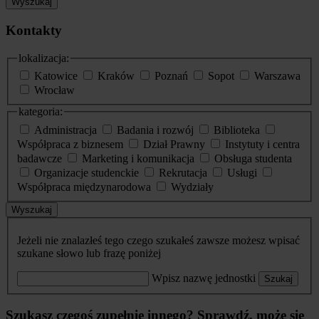
Wyszukaj
Kontakty
lokalizacja:
Katowice
Kraków
Poznań
Sopot
Warszawa
Wrocław
kategoria:
Administracja
Badania i rozwój
Biblioteka
Współpraca z biznesem
Dział Prawny
Instytuty i centra
badawcze
Marketing i komunikacja
Obsługa studenta
Organizacje studenckie
Rekrutacja
Usługi
Współpraca międzynarodowa
Wydziały
Wyszukaj
Jeżeli nie znalazłeś tego czego szukałeś zawsze możesz wpisać
szukane słowo lub frazę poniżej
Wpisz nazwę jednostki
Szukaj
Szukasz czegoś zupełnie innego? Sprawdź, może się