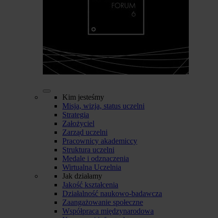
Kim jesteśmy
Misja, wizja, status uczelni
Strategia
Założyciel
Zarząd uczelni
Pracownicy akademiccy
Struktura uczelni
Medale i odznaczenia
Wirtualna Uczelnia
Jak działamy
Jakość kształcenia
Działalność naukowo-badawcza
Zaangażowanie społeczne
Współpraca międzynarodowa