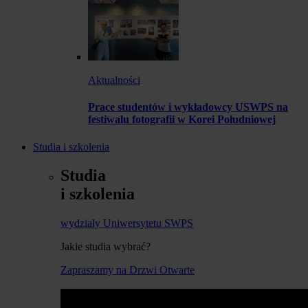
Aktualności
Prace studentów i wykładowcy USWPS na
festiwalu fotografii w Korei Południowej
Studia i szkolenia
Studia
i szkolenia
wydziały Uniwersytetu SWPS
Jakie studia wybrać?
Zapraszamy na Drzwi Otwarte