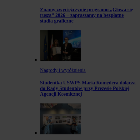
Znamy zwyciężczynie programu „Głowa się
rusza” 2026 – zapraszamy na bezpłatne
studia graficzne
Nagrody i wyróżnienia
Studentka USWPS Maria Komędera dołącza
do Rady Studentów przy Prezesie Polskiej
Agencji Kosmicznej