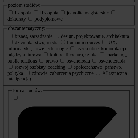
poziom studiów:
I stopnia
II stopnia
jednolite magisterskie
doktoraty
podyplomowe
obszar tematyczny:
biznes, zarządzanie
design, projektowanie, architektura
dziennikarstwo, media
human resources
UX,
informatyka, nowe technologie
języki obce, komunikacja
międzykulturowa
kultura, literatura, sztuka
marketing,
public relations
prawo
psychologia
psychoterapia
rozwój osobisty, coaching
społeczeństwo, państwo,
polityka
zdrowie, zaburzenia psychiczne
AI (sztuczna
inteligencja)
dodatkowe
forma studiów:
informacje
o
studiach