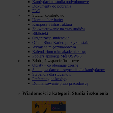
Kandydaci na studia podyplomowe
Dokumenty do pobrania
FAQ
Studiuj komfortowo
Uczelnia bez barier
Kampusy i infrastruktura
Zakwaterowanie na czas studiów
Biblioteki
Organizacje studenckie
Oferta Biura Karier: praktyki i staże
Wymiana międzynarodowa
Kalendarium roku akademickiego
Pobierz aplikację Mój USWPS
Zdobądź wsparcie finansowe
Opłaty – co obejmuje czesne
Studiuj za darmo – stypendia dla kandydatów
Stypendia dla studentów
Preferencyjne kredyty
Dofinansowanie przez pracodawcę
Wiadomości z kategorii
Studia i szkolenia