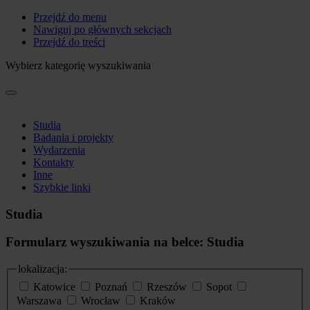
Przejdź do menu
Nawiguj po głównych sekcjach
Przejdź do treści
Wybierz kategorię wyszukiwania
Studia
Badania i projekty
Wydarzenia
Kontakty
Inne
Szybkie linki
Studia
Formularz wyszukiwania na belce: Studia
lokalizacja:
Katowice
Poznań
Rzeszów
Sopot
Warszawa
Wrocław
Kraków