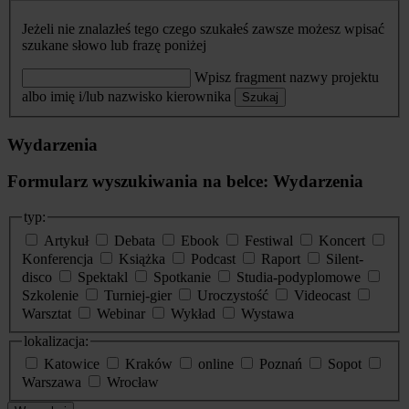
Jeżeli nie znalazłeś tego czego szukałeś zawsze możesz wpisać
szukane słowo lub frazę poniżej
Wpisz fragment nazwy projektu
albo imię i/lub nazwisko kierownika
Szukaj
Wydarzenia
Formularz wyszukiwania na belce: Wydarzenia
typ:
Artykuł
Debata
Ebook
Festiwal
Koncert
Konferencja
Książka
Podcast
Raport
Silent-
disco
Spektakl
Spotkanie
Studia-podyplomowe
Szkolenie
Turniej-gier
Uroczystość
Videocast
Warsztat
Webinar
Wykład
Wystawa
lokalizacja:
Katowice
Kraków
online
Poznań
Sopot
Warszawa
Wrocław