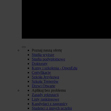
Poznaj naszą ofertę
Studia wyższe
Studia podyplomowe
Doktoraty
Kursy i szkolenia - OpenEdu
Certyfikacje
Szkoła Językowa
Szkoła Trenerów
Drzwi Otwarte
Aplikuj bez problemu
Zasady rekrutacji
Listy rankingowe
Kandydaci z zagranicy
Studenci z innych uczelni