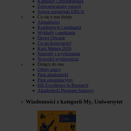
Kampusy i infrastruktura
Zrównoważony rozwój
Sojusz europejski ERUA
Co się u nas dzieje
Aktualności
Konferencje i seminaria
Wykłady i spotkania
Drzwi Otwarte
Co po licencjacie?
Kurs Matura 2026
Nagrody i wyróżnienia
Nowości wydawnicze
Dołącz do nas
Oferty pracy
Pion akademicki
Pion organizacyjny
HR Excellence in Research
Akademicki Program Stażowy
Wiadomości z kategorii
My, Uniwersytet