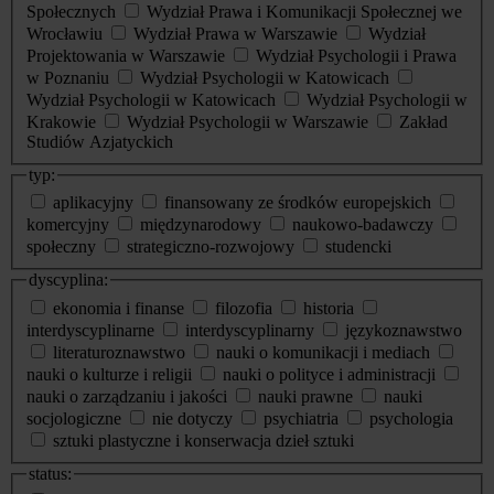
Społecznych
Wydział Prawa i Komunikacji Społecznej we
Wrocławiu
Wydział Prawa w Warszawie
Wydział
Projektowania w Warszawie
Wydział Psychologii i Prawa
w Poznaniu
Wydział Psychologii w Katowicach
Wydział Psychologii w Katowicach
Wydział Psychologii w
Krakowie
Wydział Psychologii w Warszawie
Zakład
Studiów Azjatyckich
typ:
aplikacyjny
finansowany ze środków europejskich
komercyjny
międzynarodowy
naukowo-badawczy
społeczny
strategiczno-rozwojowy
studencki
dyscyplina:
ekonomia i finanse
filozofia
historia
interdyscyplinarne
interdyscyplinarny
językoznawstwo
literaturoznawstwo
nauki o komunikacji i mediach
nauki o kulturze i religii
nauki o polityce i administracji
nauki o zarządzaniu i jakości
nauki prawne
nauki
socjologiczne
nie dotyczy
psychiatria
psychologia
sztuki plastyczne i konserwacja dzieł sztuki
status: