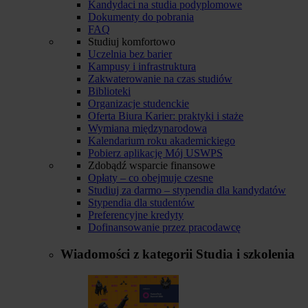
Kandydaci na studia podyplomowe
Dokumenty do pobrania
FAQ
Studiuj komfortowo
Uczelnia bez barier
Kampusy i infrastruktura
Zakwaterowanie na czas studiów
Biblioteki
Organizacje studenckie
Oferta Biura Karier: praktyki i staże
Wymiana międzynarodowa
Kalendarium roku akademickiego
Pobierz aplikację Mój USWPS
Zdobądź wsparcie finansowe
Opłaty – co obejmuje czesne
Studiuj za darmo – stypendia dla kandydatów
Stypendia dla studentów
Preferencyjne kredyty
Dofinansowanie przez pracodawcę
Wiadomości z kategorii
Studia i szkolenia