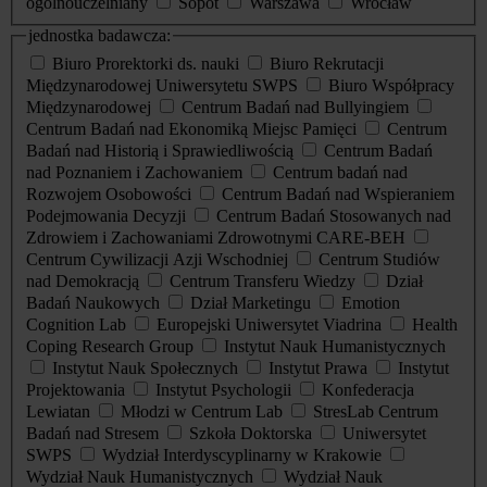
ogólnouczelniany
Sopot
Warszawa
Wrocław
jednostka badawcza:
Biuro Prorektorki ds. nauki
Biuro Rekrutacji
Międzynarodowej Uniwersytetu SWPS
Biuro Współpracy
Międzynarodowej
Centrum Badań nad Bullyingiem
Centrum Badań nad Ekonomiką Miejsc Pamięci
Centrum
Badań nad Historią i Sprawiedliwością
Centrum Badań
nad Poznaniem i Zachowaniem
Centrum badań nad
Rozwojem Osobowości
Centrum Badań nad Wspieraniem
Podejmowania Decyzji
Centrum Badań Stosowanych nad
Zdrowiem i Zachowaniami Zdrowotnymi CARE-BEH
Centrum Cywilizacji Azji Wschodniej
Centrum Studiów
nad Demokracją
Centrum Transferu Wiedzy
Dział
Badań Naukowych
Dział Marketingu
Emotion
Cognition Lab
Europejski Uniwersytet Viadrina
Health
Coping Research Group
Instytut Nauk Humanistycznych
Instytut Nauk Społecznych
Instytut Prawa
Instytut
Projektowania
Instytut Psychologii
Konfederacja
Lewiatan
Młodzi w Centrum Lab
StresLab Centrum
Badań nad Stresem
Szkoła Doktorska
Uniwersytet
SWPS
Wydział Interdyscyplinarny w Krakowie
Wydział Nauk Humanistycznych
Wydział Nauk