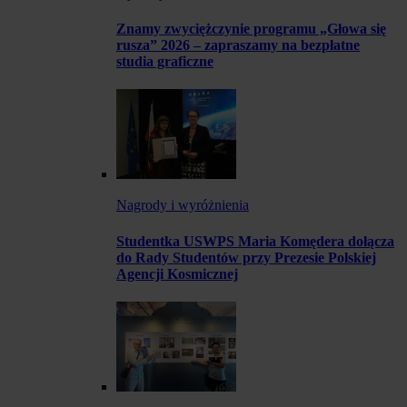
Znamy zwyciężczynie programu „Głowa się
rusza” 2026 – zapraszamy na bezpłatne
studia graficzne
Nagrody i wyróżnienia
Studentka USWPS Maria Komędera dołącza
do Rady Studentów przy Prezesie Polskiej
Agencji Kosmicznej