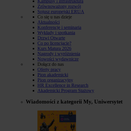
Kampusy i infrastruktura
Zrównoważony rozwój
Sojusz europejski ERUA
Co się u nas dzieje
Aktualności
Konferencje i seminaria
Wykłady i spotkania
Drzwi Otwarte
Co po licencjacie?
Kurs Matura 2026
Nagrody i wyróżnienia
Nowości wydawnicze
Dołącz do nas
Oferty pracy
Pion akademicki
Pion organizacyjny
HR Excellence in Research
Akademicki Program Stażowy
Wiadomości z kategorii
My, Uniwersytet