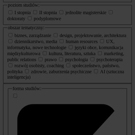
poziom studiów:
I stopnia
II stopnia
jednolite magisterskie
doktoraty
podyplomowe
obszar tematyczny:
biznes, zarządzanie
design, projektowanie, architektura
dziennikarstwo, media
human resources
UX,
informatyka, nowe technologie
języki obce, komunikacja
międzykulturowa
kultura, literatura, sztuka
marketing,
public relations
prawo
psychologia
psychoterapia
rozwój osobisty, coaching
społeczeństwo, państwo,
polityka
zdrowie, zaburzenia psychiczne
AI (sztuczna
inteligencja)
dodatkowe
forma studiów:
informacje
o
studiach