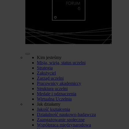
Kim jesteśmy
Misja, wizja, status uczelni
Strategia
Założyciel
Zarząd uczelni
Pracownicy akademiccy
Struktura uczelni
Medale i odznaczenia
Wirtualna Uczelnia
Jak działamy
Jakość kształcenia
Działalność naukowo-badawcza
Zaangażowanie społeczne
Współpraca międzynarodowa