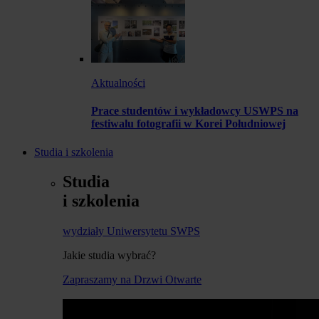
Aktualności
Prace studentów i wykładowcy USWPS na
festiwalu fotografii w Korei Południowej
Studia i szkolenia
Studia
i szkolenia
wydziały Uniwersytetu SWPS
Jakie studia wybrać?
Zapraszamy na Drzwi Otwarte