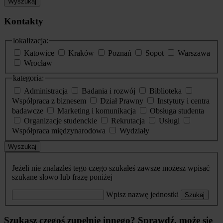
Wyszukaj
Kontakty
lokalizacja:
Katowice
Kraków
Poznań
Sopot
Warszawa
Wrocław
kategoria:
Administracja
Badania i rozwój
Biblioteka
Współpraca z biznesem
Dział Prawny
Instytuty i centra
badawcze
Marketing i komunikacja
Obsługa studenta
Organizacje studenckie
Rekrutacja
Usługi
Współpraca międzynarodowa
Wydziały
Wyszukaj
Jeżeli nie znalazłeś tego czego szukałeś zawsze możesz wpisać
szukane słowo lub frazę poniżej
Wpisz nazwę jednostki
Szukaj
Szukasz czegoś zupełnie innego? Sprawdź, może się