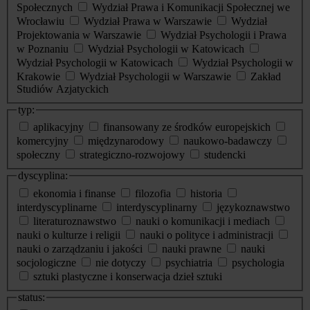
Społecznych
Wydział Prawa i Komunikacji Społecznej we
Wrocławiu
Wydział Prawa w Warszawie
Wydział
Projektowania w Warszawie
Wydział Psychologii i Prawa
w Poznaniu
Wydział Psychologii w Katowicach
Wydział Psychologii w Katowicach
Wydział Psychologii w
Krakowie
Wydział Psychologii w Warszawie
Zakład
Studiów Azjatyckich
typ:
aplikacyjny
finansowany ze środków europejskich
komercyjny
międzynarodowy
naukowo-badawczy
społeczny
strategiczno-rozwojowy
studencki
dyscyplina:
ekonomia i finanse
filozofia
historia
interdyscyplinarne
interdyscyplinarny
językoznawstwo
literaturoznawstwo
nauki o komunikacji i mediach
nauki o kulturze i religii
nauki o polityce i administracji
nauki o zarządzaniu i jakości
nauki prawne
nauki
socjologiczne
nie dotyczy
psychiatria
psychologia
sztuki plastyczne i konserwacja dzieł sztuki
status: