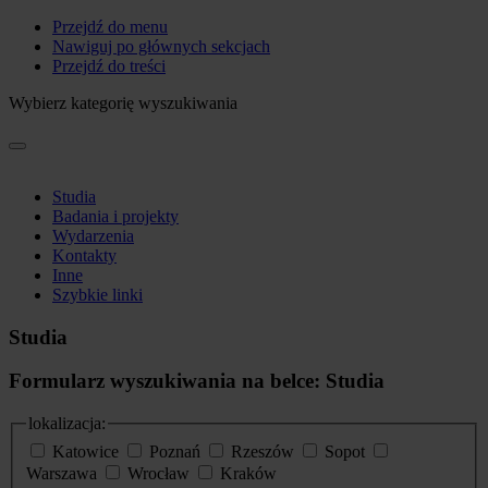
Przejdź do menu
Nawiguj po głównych sekcjach
Przejdź do treści
Wybierz kategorię wyszukiwania
Studia
Badania i projekty
Wydarzenia
Kontakty
Inne
Szybkie linki
Studia
Formularz wyszukiwania na belce: Studia
lokalizacja:
Katowice
Poznań
Rzeszów
Sopot
Warszawa
Wrocław
Kraków