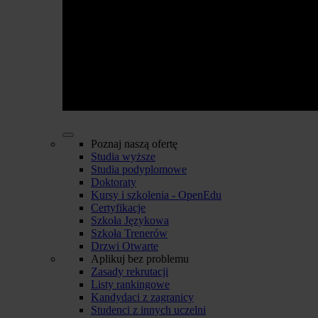
Poznaj naszą ofertę
Studia wyższe
Studia podyplomowe
Doktoraty
Kursy i szkolenia - OpenEdu
Certyfikacje
Szkoła Językowa
Szkoła Trenerów
Drzwi Otwarte
Aplikuj bez problemu
Zasady rekrutacji
Listy rankingowe
Kandydaci z zagranicy
Studenci z innych uczelni