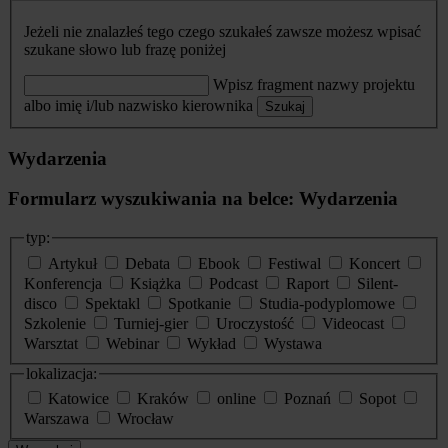
Jeżeli nie znalazłeś tego czego szukałeś zawsze możesz wpisać
szukane słowo lub frazę poniżej
Wpisz fragment nazwy projektu
albo imię i/lub nazwisko kierownika
Szukaj
Wydarzenia
Formularz wyszukiwania na belce: Wydarzenia
typ:
Artykuł
Debata
Ebook
Festiwal
Koncert
Konferencja
Książka
Podcast
Raport
Silent-
disco
Spektakl
Spotkanie
Studia-podyplomowe
Szkolenie
Turniej-gier
Uroczystość
Videocast
Warsztat
Webinar
Wykład
Wystawa
lokalizacja:
Katowice
Kraków
online
Poznań
Sopot
Warszawa
Wrocław