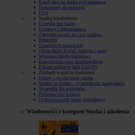
Kandydaci na studia podyplomowe
Dokumenty do pobrania
FAQ
Studiuj komfortowo
Uczelnia bez barier
Kampusy i infrastruktura
Zakwaterowanie na czas studiów
Biblioteki
Organizacje studenckie
Oferta Biura Karier: praktyki i staże
Wymiana międzynarodowa
Kalendarium roku akademickiego
Pobierz aplikację Mój USWPS
Zdobądź wsparcie finansowe
Opłaty – co obejmuje czesne
Studiuj za darmo – stypendia dla kandydatów
Stypendia dla studentów
Preferencyjne kredyty
Dofinansowanie przez pracodawcę
Wiadomości z kategorii
Studia i szkolenia