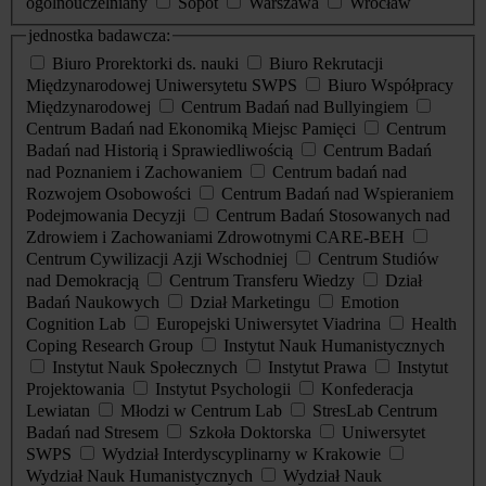
ogólnouczelniany
Sopot
Warszawa
Wrocław
jednostka badawcza:
Biuro Prorektorki ds. nauki
Biuro Rekrutacji
Międzynarodowej Uniwersytetu SWPS
Biuro Współpracy
Międzynarodowej
Centrum Badań nad Bullyingiem
Centrum Badań nad Ekonomiką Miejsc Pamięci
Centrum
Badań nad Historią i Sprawiedliwością
Centrum Badań
nad Poznaniem i Zachowaniem
Centrum badań nad
Rozwojem Osobowości
Centrum Badań nad Wspieraniem
Podejmowania Decyzji
Centrum Badań Stosowanych nad
Zdrowiem i Zachowaniami Zdrowotnymi CARE-BEH
Centrum Cywilizacji Azji Wschodniej
Centrum Studiów
nad Demokracją
Centrum Transferu Wiedzy
Dział
Badań Naukowych
Dział Marketingu
Emotion
Cognition Lab
Europejski Uniwersytet Viadrina
Health
Coping Research Group
Instytut Nauk Humanistycznych
Instytut Nauk Społecznych
Instytut Prawa
Instytut
Projektowania
Instytut Psychologii
Konfederacja
Lewiatan
Młodzi w Centrum Lab
StresLab Centrum
Badań nad Stresem
Szkoła Doktorska
Uniwersytet
SWPS
Wydział Interdyscyplinarny w Krakowie
Wydział Nauk Humanistycznych
Wydział Nauk