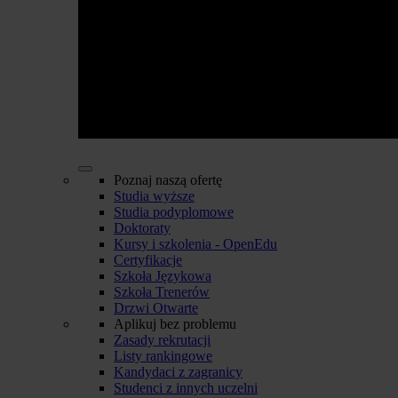
Poznaj naszą ofertę
Studia wyższe
Studia podyplomowe
Doktoraty
Kursy i szkolenia - OpenEdu
Certyfikacje
Szkoła Językowa
Szkoła Trenerów
Drzwi Otwarte
Aplikuj bez problemu
Zasady rekrutacji
Listy rankingowe
Kandydaci z zagranicy
Studenci z innych uczelni