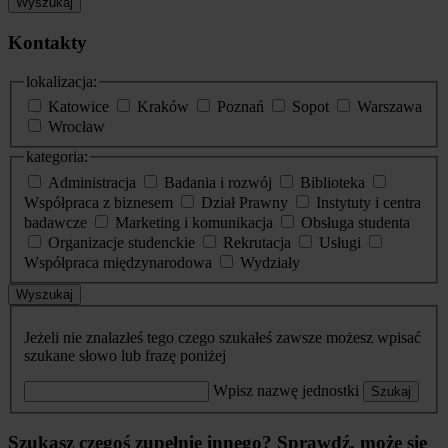
Wyszukaj
Kontakty
lokalizacja:
Katowice
Kraków
Poznań
Sopot
Warszawa
Wrocław
kategoria:
Administracja
Badania i rozwój
Biblioteka
Współpraca z biznesem
Dział Prawny
Instytuty i centra
badawcze
Marketing i komunikacja
Obsługa studenta
Organizacje studenckie
Rekrutacja
Usługi
Współpraca międzynarodowa
Wydziały
Wyszukaj
Jeżeli nie znalazłeś tego czego szukałeś zawsze możesz wpisać
szukane słowo lub frazę poniżej
Wpisz nazwę jednostki
Szukaj
Szukasz czegoś zupełnie innego? Sprawdź, może się