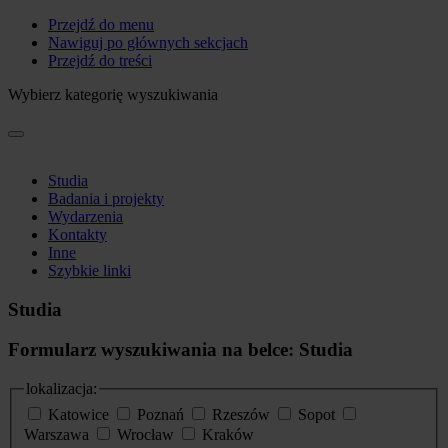
Przejdź do menu
Nawiguj po głównych sekcjach
Przejdź do treści
Wybierz kategorię wyszukiwania
Studia
Badania i projekty
Wydarzenia
Kontakty
Inne
Szybkie linki
Studia
Formularz wyszukiwania na belce: Studia
lokalizacja:
Katowice
Poznań
Rzeszów
Sopot
Warszawa
Wrocław
Kraków