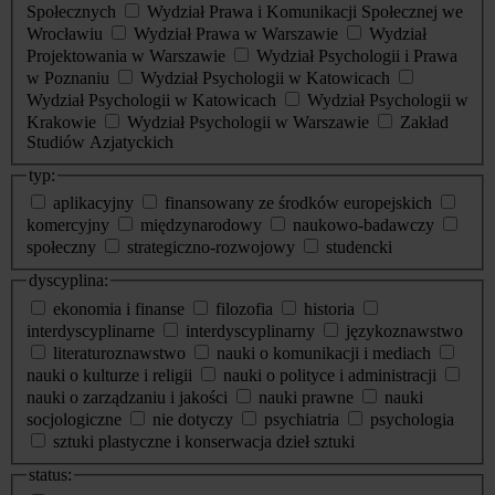
Społecznych
Wydział Prawa i Komunikacji Społecznej we
Wrocławiu
Wydział Prawa w Warszawie
Wydział
Projektowania w Warszawie
Wydział Psychologii i Prawa
w Poznaniu
Wydział Psychologii w Katowicach
Wydział Psychologii w Katowicach
Wydział Psychologii w
Krakowie
Wydział Psychologii w Warszawie
Zakład
Studiów Azjatyckich
typ:
aplikacyjny
finansowany ze środków europejskich
komercyjny
międzynarodowy
naukowo-badawczy
społeczny
strategiczno-rozwojowy
studencki
dyscyplina:
ekonomia i finanse
filozofia
historia
interdyscyplinarne
interdyscyplinarny
językoznawstwo
literaturoznawstwo
nauki o komunikacji i mediach
nauki o kulturze i religii
nauki o polityce i administracji
nauki o zarządzaniu i jakości
nauki prawne
nauki
socjologiczne
nie dotyczy
psychiatria
psychologia
sztuki plastyczne i konserwacja dzieł sztuki
status: