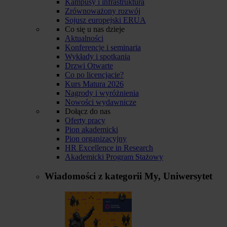
Kampusy i infrastruktura
Zrównoważony rozwój
Sojusz europejski ERUA
Co się u nas dzieje
Aktualności
Konferencje i seminaria
Wykłady i spotkania
Drzwi Otwarte
Co po licencjacie?
Kurs Matura 2026
Nagrody i wyróżnienia
Nowości wydawnicze
Dołącz do nas
Oferty pracy
Pion akademicki
Pion organizacyjny
HR Excellence in Research
Akademicki Program Stażowy
Wiadomości z kategorii
My, Uniwersytet