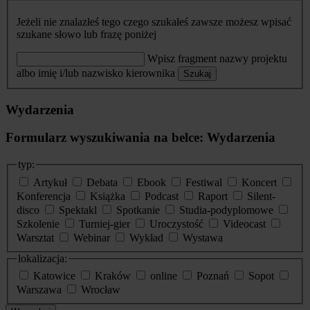
Jeżeli nie znalazłeś tego czego szukałeś zawsze możesz wpisać
szukane słowo lub frazę poniżej
Wpisz fragment nazwy projektu
albo imię i/lub nazwisko kierownika
Szukaj
Wydarzenia
Formularz wyszukiwania na belce: Wydarzenia
typ:
Artykuł
Debata
Ebook
Festiwal
Koncert
Konferencja
Książka
Podcast
Raport
Silent-
disco
Spektakl
Spotkanie
Studia-podyplomowe
Szkolenie
Turniej-gier
Uroczystość
Videocast
Warsztat
Webinar
Wykład
Wystawa
lokalizacja:
Katowice
Kraków
online
Poznań
Sopot
Warszawa
Wrocław