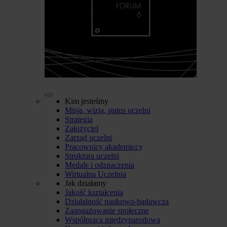
Kim jesteśmy
Misja, wizja, status uczelni
Strategia
Założyciel
Zarząd uczelni
Pracownicy akademiccy
Struktura uczelni
Medale i odznaczenia
Wirtualna Uczelnia
Jak działamy
Jakość kształcenia
Działalność naukowo-badawcza
Zaangażowanie społeczne
Współpraca międzynarodowa