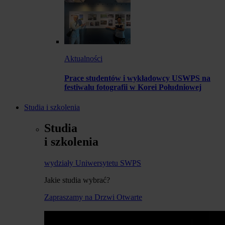
Aktualności
Prace studentów i wykładowcy USWPS na
festiwalu fotografii w Korei Południowej
Studia i szkolenia
Studia
i szkolenia
wydziały Uniwersytetu SWPS
Jakie studia wybrać?
Zapraszamy na Drzwi Otwarte