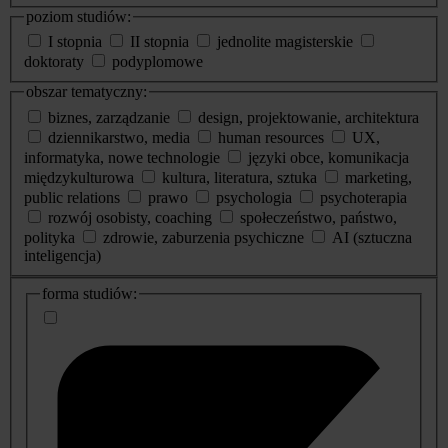
poziom studiów:
I stopnia
II stopnia
jednolite magisterskie
doktoraty
podyplomowe
obszar tematyczny:
biznes, zarządzanie
design, projektowanie, architektura
dziennikarstwo, media
human resources
UX,
informatyka, nowe technologie
języki obce, komunikacja
międzykulturowa
kultura, literatura, sztuka
marketing,
public relations
prawo
psychologia
psychoterapia
rozwój osobisty, coaching
społeczeństwo, państwo,
polityka
zdrowie, zaburzenia psychiczne
AI (sztuczna
inteligencja)
dodatkowe
forma studiów:
informacje
o
studiach